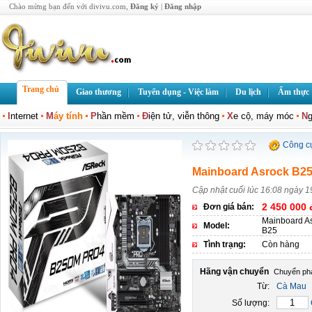
Chào mừng bạn đến với divivu.com,
Đăng ký
|
Đăng nhập
Trang chủ
Giao thương
Tuyển dụng - Việc làm
Du lịch
Ẩm thực
I
nternet
M
áy tính
P
hần mềm
Đ
iện tử, viễn thông
X
e cộ, máy móc
N
g
Công c
Mainboard Asrock B2
Cập nhật cuối lúc 16:08 ngày 1
2 450 000 
Đơn giá bán:
Mainboard A
Model:
B25
Tình trạng:
Còn hàng
Hãng vận chuyển
Từ:
Cà Mau
Số lượng: