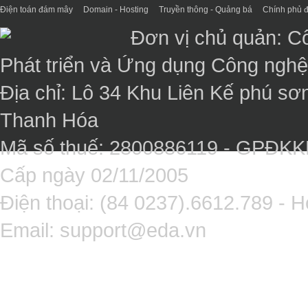
Điện toán đám mây
Domain - Hosting
Truyền thông - Quảng bá
Chính phủ đ
Đơn vị chủ quản: C
Phát triển và Ứng dụng Công ngh
Địa chỉ: Lô 34 Khu Liên Kế phú sơ
Thanh Hóa
Mã số thuế: 2800886119 - GPĐK
Cấp ngày 02/11/2005
Điện thoại: (84 0237).6612.789 - H
Email:
support@eda.vn