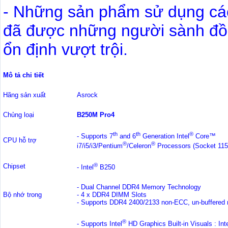
- Những sản phẩm sử dụng các 
đã được những người sành đồ 
ổn định vượt trội.
Mô tả chi tiết
Hãng sản xuất
Asrock
Chủng loại
B250M Pro4
th
th
®
- Supports 7
and 6
Generation Intel
Core™
CPU hỗ trợ
®
®
i7/i5/i3/Pentium
/Celeron
Processors (Socket 115
®
Chipset
- Intel
B250
- Dual Channel DDR4 Memory Technology
Bộ nhớ trong
- 4 x DDR4 DIMM Slots
- Supports DDR4 2400/2133 non-ECC, un-buffered
®
- Supports Intel
HD Graphics Built-in Visuals : Int