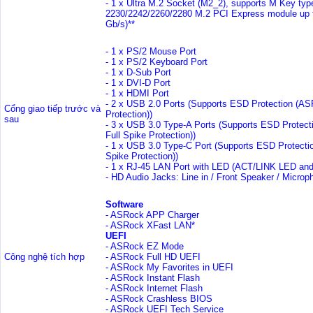
- 1 x Ultra M.2 Socket (M2_2), supports M Key typ
2230/2242/2260/2280 M.2 PCI Express module up 
Gb/s)**
- 1 x PS/2 Mouse Port
- 1 x PS/2 Keyboard Port
- 1 x D-Sub Port
- 1 x DVI-D Port
- 1 x HDMI Port
- 2 x USB 2.0 Ports (Supports ESD Protection (AS
Cổng giao tiếp trước và
Protection))
sau
- 3 x USB 3.0 Type-A Ports (Supports ESD Protec
Full Spike Protection))
- 1 x USB 3.0 Type-C Port (Supports ESD Protecti
Spike Protection))
- 1 x RJ-45 LAN Port with LED (ACT/LINK LED a
- HD Audio Jacks: Line in / Front Speaker / Microp
Software
- ASRock APP Charger
- ASRock XFast LAN*
UEFI
- ASRock EZ Mode
Công nghệ tích hợp
- ASRock Full HD UEFI
- ASRock My Favorites in UEFI
- ASRock Instant Flash
- ASRock Internet Flash
- ASRock Crashless BIOS
- ASRock UEFI Tech Service