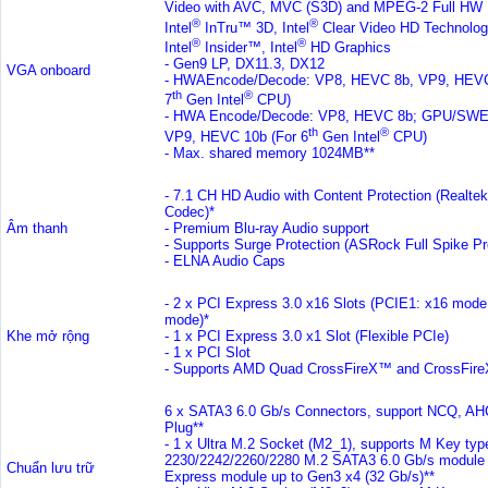
Video with AVC, MVC (S3D) and MPEG-2 Full HW
®
®
Intel
InTru™ 3D, Intel
Clear Video HD Technolog
®
®
Intel
Insider™, Intel
HD Graphics
- Gen9 LP, DX11.3, DX12
VGA onboard
- HWAEncode/Decode: VP8, HEVC 8b, VP9, HEVC
th
®
7
Gen Intel
CPU)
- HWA Encode/Decode: VP8, HEVC 8b; GPU/SWE
th
®
VP9, HEVC 10b (For 6
Gen Intel
CPU)
- Max. shared memory 1024MB**
- 7.1 CH HD Audio with Content Protection (Realt
Codec)*
Âm thanh
- Premium Blu-ray Audio support
- Supports Surge Protection (ASRock Full Spike Pr
- ELNA Audio Caps
- 2 x PCI Express 3.0 x16 Slots (PCIE1: x16 mode
mode)*
Khe mở rộng
- 1 x PCI Express 3.0 x1 Slot (Flexible PCIe)
- 1 x PCI Slot
- Supports AMD Quad CrossFireX™ and CrossFir
6 x SATA3 6.0 Gb/s Connectors, support NCQ, AH
Plug**
- 1 x Ultra M.2 Socket (M2_1), supports M Key typ
2230/2242/2260/2280 M.2 SATA3 6.0 Gb/s module
Chuẩn lưu trữ
Express module up to Gen3 x4 (32 Gb/s)**