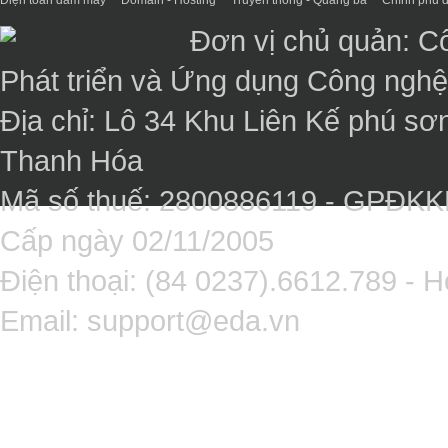
Điện toán đám mây
Domain - Hosting
Truyền thông - Quảng bá
Chính phủ đ
Đơn vị chủ quản: C
Phát triển và Ứng dụng Công ngh
Địa chỉ: Lô 34 Khu Liên Kế phú sơ
Thanh Hóa
Mã số thuế: 2800886119 - GPĐK
Cấp ngày 02/11/2005
Điện thoại: (84 0237).6612.789 - H
Email:
support@eda.vn