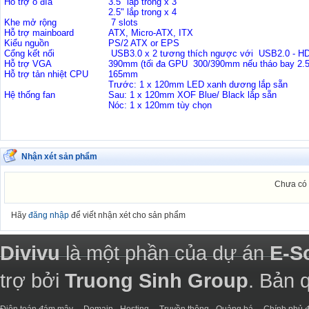
Hỗ trợ ổ đĩa
3.5" lắp trong x 3
2.5" lắp trong x 4
Khe mở rộng
7 slots
Hỗ trợ mainboard
ATX, Micro-ATX, ITX
Kiểu nguồn
PS/2 ATX or EPS
Cổng kết nối
USB3.0 x 2 tương thích ngược với USB2.0 - HD 
Hỗ trợ VGA
390mm (tối đa GPU 300/390mm nếu tháo bay 2.5
Hỗ trợ tản nhiệt CPU
165mm
Trước: 1 x 120mm LED xanh dương lắp sẵn
Hệ thống fan
Sau: 1 x 120mm XOF Blue/ Black lắp sẵn
Nóc: 1 x 120mm tùy chọn
Nhận xét sản phẩm
Chưa có 
Hãy
đăng nhập
để viết nhận xét cho sản phẩm
Divivu
là một phần của dự án
E-S
trợ bởi
Truong Sinh Group
. Bản 