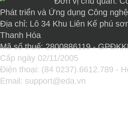
Đơn vị chủ quản: C
Phát triển và Ứng dụng Công ngh
Địa chỉ: Lô 34 Khu Liên Kế phú sơ
Thanh Hóa
Mã số thuế: 2800886119 - GPĐK
Cấp ngày 02/11/2005
Điện thoại: (84 0237).6612.789 - H
Email:
support@eda.vn