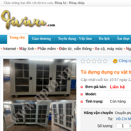
Chào mừng bạn đến với divivu.com,
Đăng ký
|
Đăng nhập
Trang chủ
Giao thương
Tuyển dụng - Việc làm
Du lịch
Ẩm thực
I
nternet
M
áy tính
P
hần mềm
Đ
iện tử, viễn thông
X
e cộ, máy móc
N
g
Công c
Tủ đựng dụng cụ vật 
Cập nhật cuối lúc 10:57 ngày 
Liên hệ
Đơn giá bán:
Model:
Tình trạng:
Còn hàng
Hãng vận chuyển
Từ:
Hồ Chí M
Số lượng: