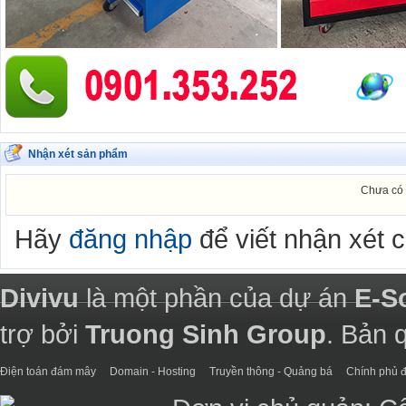
Nhận xét sản phẩm
Chưa có 
Hãy
đăng nhập
để viết nhận xét 
Divivu
là một phần của dự án
E-S
trợ bởi
Truong Sinh Group
. Bản 
Điện toán đám mây
Domain - Hosting
Truyền thông - Quảng bá
Chính phủ đ