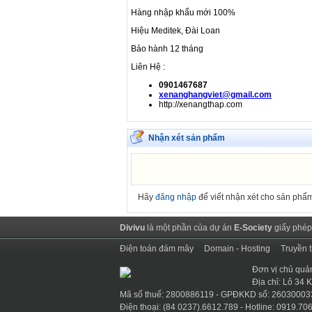
Hàng nhập khẩu mới 100%
Hiệu Meditek, Đài Loan
Bảo hành 12 tháng
Liên Hệ :
0901467687
xenanghangviet@gmail.com
http://xenangthap.com
Nhận xét sản phẩm
Hãy
đăng nhập
để viết nhận xét cho sản phẩ
Divivu
là một phần của dự án
E-Society
giấy phép
Điện toán đám mây
Domain - Hosting
Truyền 
Đơn vị chủ quả
Địa chỉ: Lô 34
Mã số thuế: 2800886119 - GPĐKKD số: 26030003
Điện thoại: (84 0237).6612.789 - Hotline: 0919.706