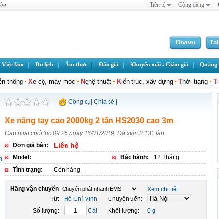
hập
Tiền tệ
Cộng đồng
Divivu
Ta
 Việc làm
Du lịch
Ẩm thực
Đấu giá
Khuyến mãi - Giảm giá
Quảng c
iễn thông
X
e cộ, máy móc
N
ghệ thuật
K
iến trúc, xây dựng
T
hời trang
T
Công cụ
|
Chia sẻ
|
Xe nâng tay cao 2000kg 2 tấn HS2030 cao 3m
Cập nhật cuối lúc 09:25 ngày 16/01/2019, Đã xem 2 131 lần
Liên hệ
Đơn giá bán:
Model:
Bảo hành:
12 Tháng
Tình trạng:
Còn hàng
Hãng vận chuyển
Xem chi tiết
Từ:
Hồ Chí Minh
Chuyển đến:
Số lượng:
Cái
Khối lượng:
0 g