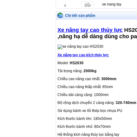
xe nang tay
7
Xe nâng tay cao 20
Chi tiết sản phẩm
xe nang tay
8
Xe nâng tay cao 20
Xe nâng tay cao thủy lực
HS203
,nâng hạ dễ dàng dùng cho pal
Xe nâng tay cao kích thủy lực
Model:
HS2030
Tải trọng nâng:
2000kg
Chiều cao nâng cao nhất:
3000mm
Chiều cao nâng thấp nhất: 85mm
Chiều dài càng câng: 1000mm
Độ rộng dịch chuyển 2 càng nâng:
320-740mm
Sử dụng bánh xe lõi thép bọc nhựa PU
Kích thước bánh lớn: 180x50mm
Kích thước bánh nhỏ: 80x70mm
Hệ thống kích nâng thủy lực bằng tay