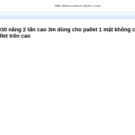
http://phuocnhan.divivu.com
00kg 2 tấn HS2030 cao 3m
http://phuocnhan.divivu.com
00kg 2 tấn HS2030 cao 3m
0 nâng 2 tấn cao 3m dùng cho pallet 1 mặt không 
let trên cao