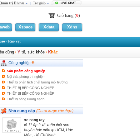
Quản trị Divivu
Trợ giúp
Giỏ hàng (
0
)
Cơ khí chế tạo
PALLET
laweb
Xspace
Xdata
Xdns
Thiết bị quan trắc nước thải tự động
MEN VI SINH
áo - Rao vặt
Thiết bị y tế
Vật tư/Thiết bị công nghiệp
iêu dùng
Y
tế, sức khỏe
K
hác
Điện nước
Xây dựng
Công nghiệp
Hoá chất
Sản phẩm công nghiệp
Nội thất phòng thí nghiệm
Thiết bị phân tích chất lượng môi trường
THIẾT BỊ BẾP CÔNG NGHIỆP
THIẾT BỊ BẾP CÔNG NGHIỆP
Thiết bị năng lượng sạch
Thiết bị phân tích môi trường
Khác
Nhà cung cấp
(Chưa được xác thực)
xe nang tay
tổ 11 ấp 3 xã xuân thới sơn
huyện hóc môn tp HCM, Hóc
Môn , Hồ Chí Minh