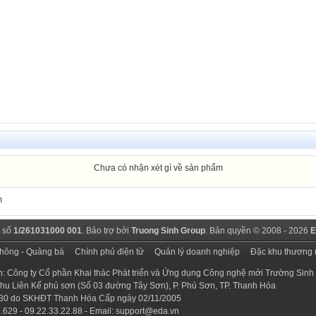
Chưa có nhận xét gì về sản phẩm
m
 số
1/261031000 001
. Bảo trợ bởi
Truong Sinh Group
. Bản quyền © 2008 - 2026
E
thông - Quảng bá
Chính phủ điện tử
Quản lý doanh nghiệp
Đặc khu thương 
n: Công ty Cổ phần Khai thác Phát triển và Ứng dụng Công nghệ mới Trường Sinh
 Khu Liên Kế phú sơn (Số 03 đường Tây Sơn), P. Phú Sơn, TP. Thanh Hóa
30 do SKHĐT Thanh Hóa Cấp ngày 02/11/2005
.629 - 09.22.33.22.88 - Email:
support@eda.vn