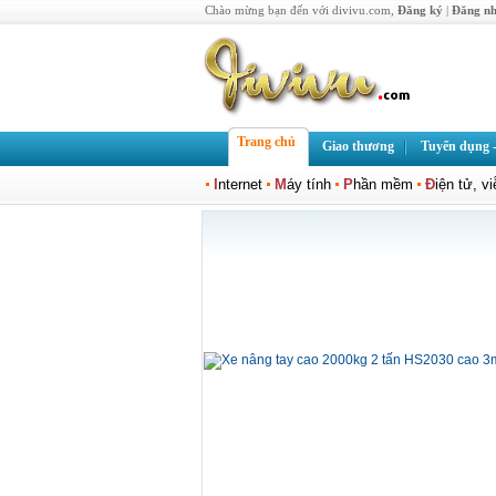
Chào mừng bạn đến với divivu.com,
Đăng ký
|
Đăng n
Trang chủ
Giao thương
Tuyển dụng -
I
nternet
M
áy tính
P
hần mềm
Đ
iện tử, v