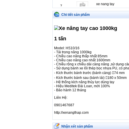
xe nang tay
7
Xe nâng tay cao HS1
Chi tiết sản phẩm
xe nang tay
8
Xe nâng tay cao HS1
xe nang tay
9
Xe nâng tay cao HS1
1 tấn
xe nang tay
10
Xe nâng tay cao HS1
Model: HS10/16
- Tải trọng nâng 1000kg
xe nang tay
11
- Chiều cao nâng thấp nhất 85mm
Xe nâng tay cao HS1
- Chiều cao nâng cao nhất 1600mm
- Chiều rộng x chiều dài càng nâng ,sử dụng 
xe nang tay
12
- Sử dụng bánh xe lõi thép bọc nhựa PU, có pha
Xe nâng tay cao HS1
- Kích thước bánh trước (bánh càng) 74 mm
- Kích thước bánh sau (bánh lái) 180 x 50mm
xe nang tay
13
- Hệ thống kích nâng thủy lực dùng tay
Xe nâng tay cao HS1
- Hiệu Meditek Đài Loan, mới 100%
- Bảo hành 12 tháng
Liên Hệ:
0901467687
http://xenangthap.com
Nhận xét sản phẩm