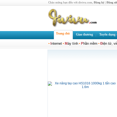
Chào mừng bạn đến với divivu.com,
Đăng ký
|
Đăng n
Trang chủ
Giao thương
Tuyển dụng -
I
nternet
M
áy tính
P
hần mềm
Đ
iện tử, v