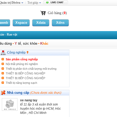
Quản trị Divivu
Trợ giúp
Giỏ hàng (
0
)
Cơ khí chế tạo
PALLET
laweb
Xspace
Xdata
Xdns
Thiết bị quan trắc nước thải tự động
MEN VI SINH
áo - Rao vặt
Thiết bị y tế
Vật tư/Thiết bị công nghiệp
iêu dùng
Y
tế, sức khỏe
K
hác
Điện nước
Xây dựng
Công nghiệp
Hoá chất
Sản phẩm công nghiệp
Nội thất phòng thí nghiệm
Thiết bị phân tích chất lượng môi trường
THIẾT BỊ BẾP CÔNG NGHIỆP
THIẾT BỊ BẾP CÔNG NGHIỆP
Thiết bị năng lượng sạch
Thiết bị phân tích môi trường
Khác
Nhà cung cấp
(Chưa được xác thực)
xe nang tay
tổ 11 ấp 3 xã xuân thới sơn
huyện hóc môn tp HCM, Hóc
Môn , Hồ Chí Minh