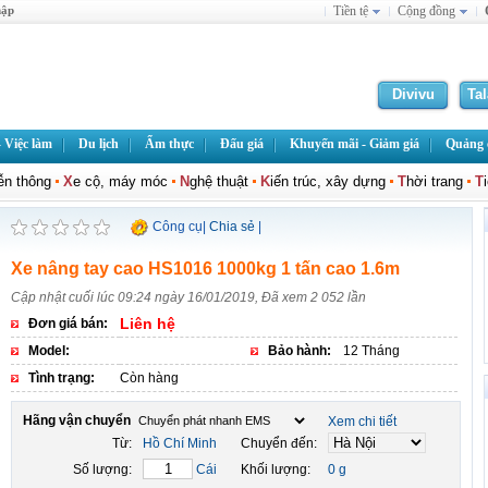
hập
Tiền tệ
Cộng đồng
Divivu
Ta
 Việc làm
Du lịch
Ẩm thực
Đấu giá
Khuyến mãi - Giảm giá
Quảng c
iễn thông
X
e cộ, máy móc
N
ghệ thuật
K
iến trúc, xây dựng
T
hời trang
T
Công cụ
|
Chia sẻ
|
Xe nâng tay cao HS1016 1000kg 1 tấn cao 1.6m
Cập nhật cuối lúc 09:24 ngày 16/01/2019, Đã xem 2 052 lần
Liên hệ
Đơn giá bán:
Model:
Bảo hành:
12 Tháng
Tình trạng:
Còn hàng
Hãng vận chuyển
Xem chi tiết
Từ:
Hồ Chí Minh
Chuyển đến:
Số lượng:
Cái
Khối lượng:
0 g