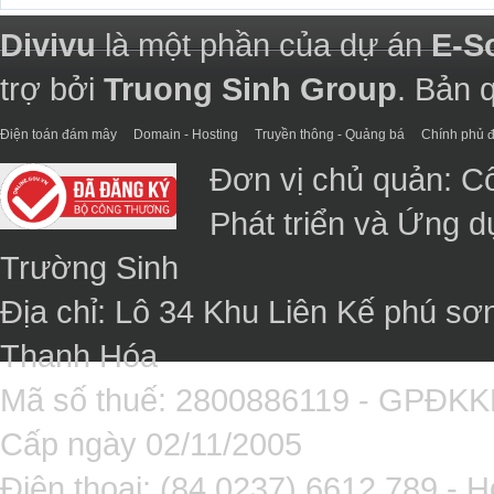
Divivu
là một phần của dự án
E-S
trợ bởi
Truong Sinh Group
. Bản 
Điện toán đám mây
Domain - Hosting
Truyền thông - Quảng bá
Chính phủ đ
Đơn vị chủ quản: C
Phát triển và Ứng 
Trường Sinh
Địa chỉ: Lô 34 Khu Liên Kế phú sơ
Thanh Hóa
Mã số thuế: 2800886119 - GPĐK
Cấp ngày 02/11/2005
Điện thoại: (84 0237).6612.789 - H