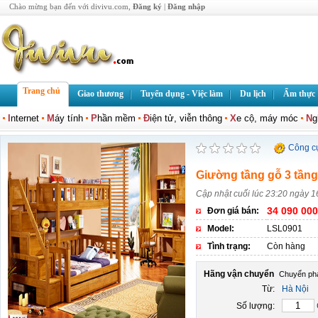
Chào mừng bạn đến với divivu.com,
Đăng ký
|
Đăng nhập
Trang chủ
Giao thương
Tuyển dụng - Việc làm
Du lịch
Ẩm thực
I
nternet
M
áy tính
P
hần mềm
Đ
iện tử, viễn thông
X
e cộ, máy móc
N
g
Công c
Giường tầng gỗ 3 tần
Cập nhật cuối lúc 23:20 ngày 1
34 090 000
Đơn giá bán:
Model:
LSL0901
Tình trạng:
Còn hàng
Hãng vận chuyển
Từ:
Hà Nội
Số lượng: