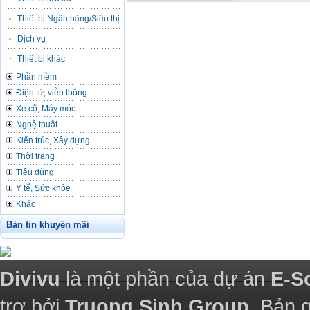
Thiết bị Ngân hàng/Siêu thị
Dịch vụ
Thiết bị khác
Phần mềm
Điện tử, viễn thông
Xe cộ, Máy móc
Nghệ thuật
Kiến trúc, Xây dựng
Thời trang
Tiêu dùng
Y tế, Sức khỏe
Khác
Bản tin khuyến mãi
Divivu
là một phần của dự án
E-S
trợ bởi
Truong Sinh Group
. Bản 