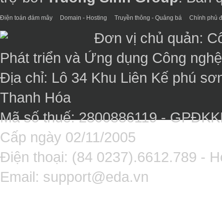
Điện toán đám mây
Domain - Hosting
Truyền thông - Quảng bá
Chính phủ đ
Đơn vị chủ quản: C
Phát triển và Ứng dụng Công ngh
Địa chỉ: Lô 34 Khu Liên Kế phú sơ
Thanh Hóa
Mã số thuế: 2800886119 - GPĐK
Cấp ngày 02/11/2005
Điện thoại: (84 0237).6612.789 - H
Email:
support@eda.vn