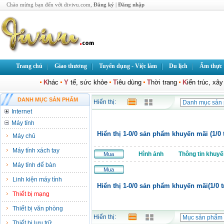
Chào mừng bạn đến với divivu.com,
Đăng ký
|
Đăng nhập
Trang chủ
Giao thương
Tuyển dụng - Việc làm
Du lịch
Ẩm thực
K
hác
Y
tế, sức khỏe
T
iêu dùng
T
hời trang
K
iến trúc, xâ
DANH MỤC SẢN PHẨM
Hiển thị:
Internet
Máy tính
Hiển thị 1-0/0 sản phẩm khuyến mãi (1/0 
Máy chủ
Máy tính xách tay
Hình ảnh
Thông tin khuyế
Mua
Máy tính để bàn
Mua
Linh kiện máy tính
Hiển thị 1-0/0 sản phẩm khuyến mãi(1/0 t
Thiết bị mạng
Thiết bị văn phòng
Hiển thị:
Thiết bị lưu trữ