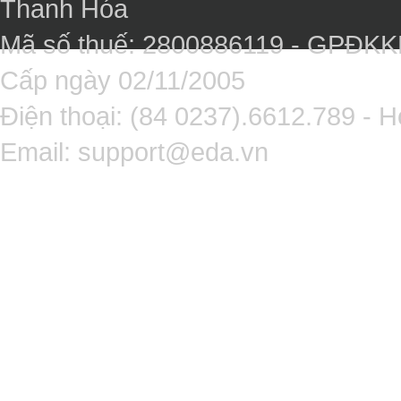
Thanh Hóa
Mã số thuế: 2800886119 - GPĐK
Cấp ngày 02/11/2005
Điện thoại: (84 0237).6612.789 - H
Email:
support@eda.vn