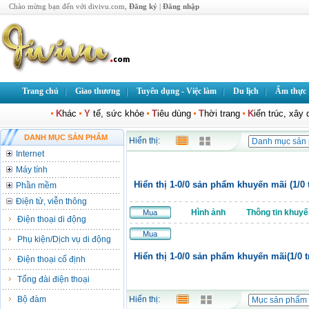
Chào mừng bạn đến với divivu.com,
Đăng ký
|
Đăng nhập
Trang chủ
Giao thương
Tuyển dụng - Việc làm
Du lịch
Ẩm thực
K
hác
Y
tế, sức khỏe
T
iêu dùng
T
hời trang
K
iến trúc, xây
DANH MỤC SẢN PHẨM
Hiển thị:
Internet
Máy tính
Hiển thị 1-0/0 sản phẩm khuyến mãi (1/0 
Phần mềm
Điện tử, viễn thông
Hình ảnh
Thông tin khuyế
Mua
Điện thoại di động
Mua
Phụ kiện/Dịch vụ di động
Hiển thị 1-0/0 sản phẩm khuyến mãi(1/0 t
Điện thoại cố định
Tổng đài điện thoại
Bộ đàm
Hiển thị: