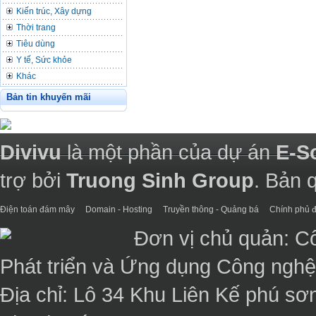
Kiến trúc, Xây dựng
Thời trang
Tiêu dùng
Y tế, Sức khỏe
Khác
Bản tin khuyến mãi
Divivu
là một phần của dự án
E-S
trợ bởi
Truong Sinh Group
. Bản 
Điện toán đám mây
Domain - Hosting
Truyền thông - Quảng bá
Chính phủ đ
Đơn vị chủ quản: C
Phát triển và Ứng dụng Công ngh
Địa chỉ: Lô 34 Khu Liên Kế phú sơ