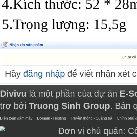
4.Kích thước: 52 * 2
5.Trọng lượng: 15,5g
Nhận xét sản phẩm
Chưa có 
Hãy
đăng nhập
để viết nhận xét 
Divivu
là một phần của dự án
E-S
trợ bởi
Truong Sinh Group
. Bản 
Điện toán đám mây
Domain - Hosting
Truyền thông - Quảng bá
Chính phủ đ
Đơn vị chủ quản: C