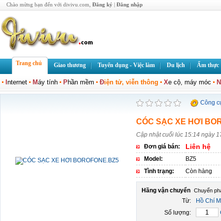
Chào mừng bạn đến với divivu.com,
Đăng ký
|
Đăng nhập
Trang chủ
Giao thương
Tuyển dụng - Việc làm
Du lịch
Ẩm thực
I
nternet
M
áy tính
P
hần mềm
Đ
iện tử, viễn thông
X
e cộ, máy móc
N
Công c
CÓC SẠC XE HƠI BO
Cập nhật cuối lúc 15:14 ngày 1
Liên hệ
Đơn giá bán:
Model:
BZ5
Tình trạng:
Còn hàng
Hãng vận chuyển
Từ:
Hồ Chí M
Số lượng: