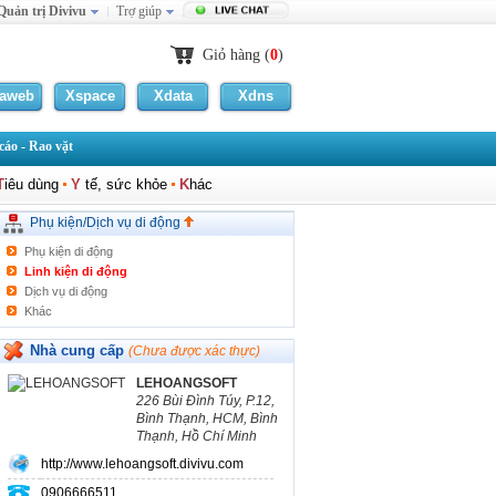
Quản trị Divivu
Trợ giúp
Giỏ hàng (
0
)
laweb
Xspace
Xdata
Xdns
áo - Rao vặt
T
iêu dùng
Y
tế, sức khỏe
K
hác
Phụ kiện/Dịch vụ di động
Phụ kiện di động
Linh kiện di động
Dịch vụ di động
Khác
Nhà cung cấp
(Chưa được xác thực)
LEHOANGSOFT
226 Bùi Đình Túy, P.12,
Bình Thạnh, HCM, Bình
Thạnh, Hồ Chí Minh
http://www.lehoangsoft.divivu.com
0906666511