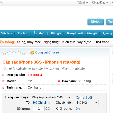
hập
Tiền tệ
Cộng đồng
Divivu
Ta
 Việc làm
Du lịch
Ẩm thực
Đấu giá
Khuyến mãi - Giảm giá
Quảng c
iễn thông
X
e cộ, máy móc
N
ghệ thuật
K
iến trúc, xây dựng
T
hời trang
Công cụ
|
Chia sẻ
|
Cáp sạc iPhone 3GS - iPhone 4 (thường)
Cập nhật cuối lúc 19:19 ngày 14/09/2016, Đã xem 3 405 lần
19 000 đ
Đơn giá bán:
Model:
C20
Bảo hành:
0 Tháng
Tình trạng:
Còn hàng
Hãng vận chuyển
Xem chi tiết
Từ:
Hồ Chí Minh
Chuyển đến:
Số lượng:
Cái
Khối lượng:
0 g