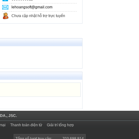
lehoangsoft@gmail.com
Chưa cập nhật hỗ trợ trực tuyến
DA., JSC.
mại
Thanh toán điện tử
Giải trí tổng hợp
Tổng số lượt truy cập:
703.698.914