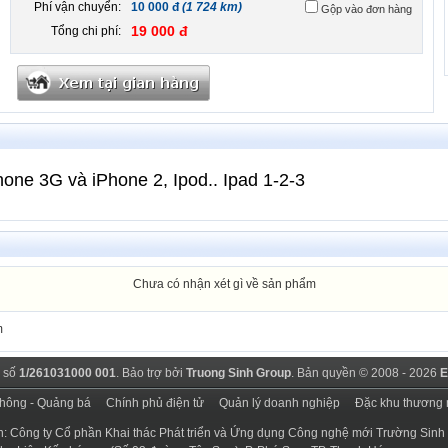
Phí vận chuyển:
10 000 đ
(1 724 km)
Gộp vào đơn hàng
19 000 đ
Tổng chi phí:
one 3G và iPhone 2, Ipod.. Ipad 1-2-3
Chưa có nhận xét gì về sản phẩm
m
 số
1/261031000 001
. Bảo trợ bởi
Truong Sinh Group
. Bản quyền © 2008 - 2026
E
thông - Quảng bá
Chính phủ điện tử
Quản lý doanh nghiệp
Đặc khu thương 
n: Công ty Cổ phần Khai thác Phát triển và Ứng dụng Công nghệ mới Trường Sinh