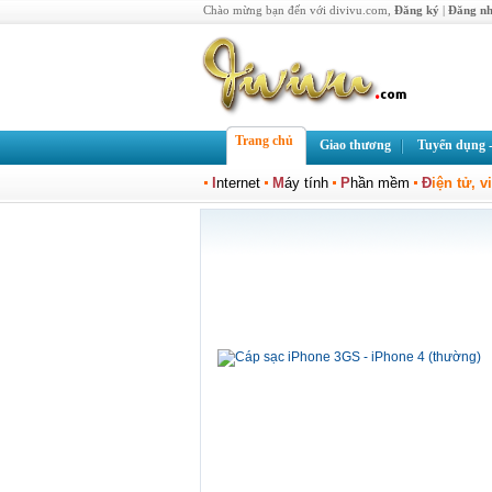
Chào mừng bạn đến với divivu.com,
Đăng ký
|
Đăng n
Trang chủ
Giao thương
Tuyển dụng -
I
nternet
M
áy tính
P
hần mềm
Đ
iện tử, v