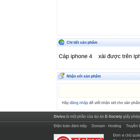
Chi tiết sản phẩm
Cáp iphone 4 xài được trên Iph
Nhận xét sản phẩm
Hãy
đăng nhập
để viết nhận xét cho sản phẩ
Divivu
là một phần của dự án
E-Society
giấy phép
Điện toán đám mây
Domain - Hosting
Truyền 
Đơn vị chủ quả