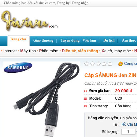
Chào mừng bạn đến với divivu.com,
Đăng ký
|
Đăng nhập
Trang chủ
Giao thương
Tuyển dụng - Việc làm
Du lịch
Ẩm thực
I
nternet
M
áy tính
P
hần mềm
Đ
iện tử, viễn thông
X
e cộ, máy móc
N
Công c
Cáp SÁMUNG đen ZIN 
Cập nhật cuối lúc 18:37 ngày 1
20 000 đ
Đơn giá bán:
Model:
C20
Tình trạng:
Còn hàng
Hãng vận chuyển
Từ:
Hồ Chí M
Số lượng: