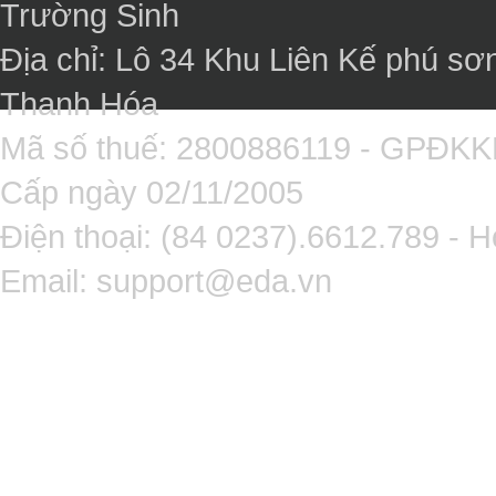
Trường Sinh
Địa chỉ: Lô 34 Khu Liên Kế phú sơ
Thanh Hóa
Mã số thuế: 2800886119 - GPĐK
Cấp ngày 02/11/2005
Điện thoại: (84 0237).6612.789 - H
Email:
support@eda.vn