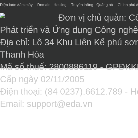
Điện toán đám mây
Domain - Hosting
Truyền thông - Quảng bá
Chính phủ đ
Đơn vị chủ quản: C
Phát triển và Ứng dụng Công ngh
Địa chỉ: Lô 34 Khu Liên Kế phú sơ
Thanh Hóa
Mã số thuế: 2800886119 - GPĐK
Cấp ngày 02/11/2005
Điện thoại: (84 0237).6612.789 - H
Email:
support@eda.vn