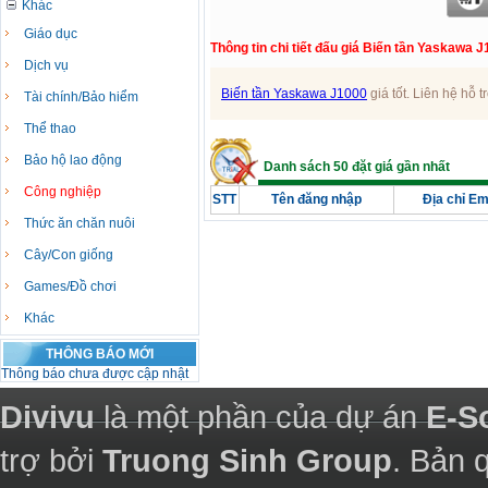
Khác
Giáo dục
Thông tin chi tiết đấu giá Biến tần Yaskawa 
Dịch vụ
Biến tần Yaskawa J1000
giá tốt. Liên hệ hỗ t
Tài chính/Bảo hiểm
Thể thao
Bảo hộ lao động
Danh sách 50 đặt giá gần nhất
Công nghiệp
STT
Tên đăng nhập
Địa chỉ Em
Thức ăn chăn nuôi
Cây/Con giống
Games/Đồ chơi
Khác
THÔNG BÁO MỚI
Thông báo chưa được cập nhật
Divivu
là một phần của dự án
E-S
trợ bởi
Truong Sinh Group
. Bản 