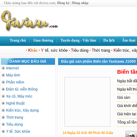
Chào mừng bạn đến với divivu.com,
Đăng ký
|
Đăng nhập
Trang chủ
Giao thương
Tuyển dụng - Việc làm
Du lịch
Ẩm thực
K
hác
Y
tế, sức khỏe
T
iêu dùng
T
hời trang
K
iến trúc, x
DANH MỤC ĐẤU GIÁ
Đấu giá sản phẩm Biến tần Yaskawa J1000
Internet
Biến t
Máy tính
Ngày bắt đầ
Phần mềm
Điện tử, viễn thông
Ngày kết th
Xe cộ, Máy móc
Giá sàn:
Nghệ thuật
Giá khởi đi
Kiến trúc, Xây dựng
Giá hiện tại:
Thời trang
Tổng số lần 
Tiêu dùng
Y tế, Sức khỏe
14 Ngày 22 Giờ 48 Phút 00 Giây