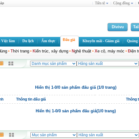
hập
Tiền tệ
Cộng đồng
Divivu
Ta
Đấu giá
 Việc làm
Du lịch
Ẩm thực
Khuyến mãi - Giảm giá
Quảng c
dùng
T
hời trang
K
iến trúc, xây dựng
N
ghệ thuật
X
e cộ, máy móc
Đ
iện 
Hiển thị 1-0/0 sản phẩm đấu giá (1/0 trang)
nh
Thông tin đấu giá
Thông ti
Hiển thị 1-0/0 sản phẩm đấu giá(1/0 trang)