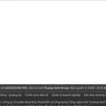
 số
1/261031000 001
. Bảo trợ bởi
Truong Sinh Group
. Bản quyền © 2008 - 2026
E
thông - Quảng bá
Chính phủ điện tử
Quản lý doanh nghiệp
Đặc khu thương 
n: Công ty Cổ phần Khai thác Phát triển và Ứng dụng Công nghệ mới Trường Sinh