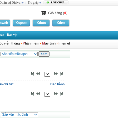
Quản trị Divivu
Trợ giúp
Giỏ hàng (
0
)
laweb
Xspace
Xdata
Xdns
áo - Rao vặt
tử, viễn thông
P
hần mềm
M
áy tính
I
nternet
n chi tiết
Bảo hành