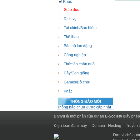
Khác
Giáo dục
Dịch vụ
Tài chính/Bảo hiểm
Thể thao
Bảo hộ lao động
Công nghiệp
Thức ăn chăn nuôi
Cây/Con giống
Games/Đồ chơi
Khác
THÔNG BÁO MỚI
Thông báo chưa được cập nhật
Divivu
là một phần của dự án
E-Society
giấy phép
Điện toán đám mây
Domain - Hosting
Truyền 
Đơn vị chủ quả