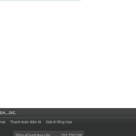
DA., JSC.
mại
Thanh toán điện tử
Giải trí tổng hợp
Tổng số lượt truy cập:
703.750.538