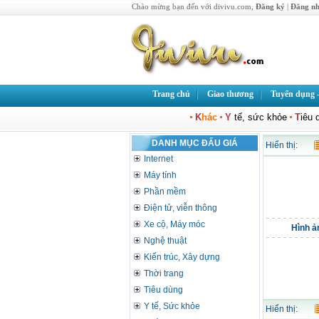
Chào mừng bạn đến với divivu.com,
Đăng ký
|
Đăng n
Trang chủ
Giao thương
Tuyển dụng -
K
hác
Y
tế, sức khỏe
T
iêu 
DANH MỤC ĐẤU GIÁ
Hiển thị:
Internet
Máy tính
Phần mềm
Điện tử, viễn thông
Xe cộ, Máy móc
Hình ả
Nghệ thuật
Kiến trúc, Xây dựng
Thời trang
Tiêu dùng
Y tế, Sức khỏe
Hiển thị: