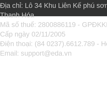
Địa chỉ: Lô 34 Khu Liên Kế phú sơ
Thanh Hóa
Mã số thuế: 2800886119 - GPĐK
Cấp ngày 02/11/2005
Điện thoại: (84 0237).6612.789 - H
Email:
support@eda.vn