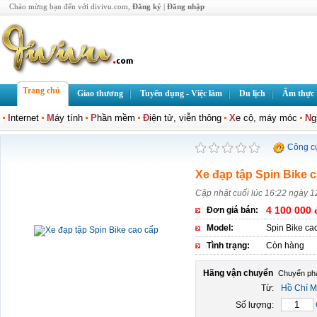
Chào mừng bạn đến với divivu.com,
Đăng ký
|
Đăng nhập
Trang chủ
Giao thương
Tuyển dụng - Việc làm
Du lịch
Ẩm thực
I
nternet
M
áy tính
P
hần mềm
Đ
iện tử, viễn thông
X
e cộ, máy móc
N
g
Công c
Xe đạp tập Spin Bike 
Cập nhật cuối lúc 16:22 ngày 1
4 100 000 
Đơn giá bán:
Model:
Spin Bike ca
Tình trạng:
Còn hàng
Hãng vận chuyển
Từ:
Hồ Chí M
Số lượng: