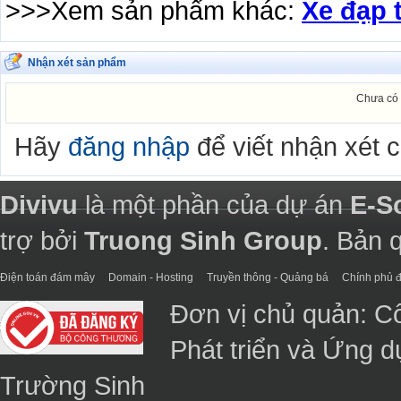
>>>Xem sản phẩm khác:
Xe đạp 
Nhận xét sản phẩm
Chưa có 
Hãy
đăng nhập
để viết nhận xét 
Divivu
là một phần của dự án
E-S
trợ bởi
Truong Sinh Group
. Bản 
Điện toán đám mây
Domain - Hosting
Truyền thông - Quảng bá
Chính phủ đ
Đơn vị chủ quản: C
Phát triển và Ứng 
Trường Sinh