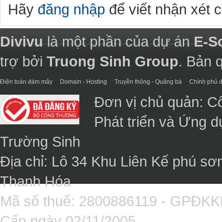
Hãy
đăng nhập
để viết nhận xét 
Divivu
là một phần của dự án
E-S
trợ bởi
Truong Sinh Group
. Bản 
Điện toán đám mây
Domain - Hosting
Truyền thông - Quảng bá
Chính phủ đ
Đơn vị chủ quản: C
Phát triển và Ứng 
Trường Sinh
Địa chỉ: Lô 34 Khu Liên Kế phú sơ
Thanh Hóa
Mã số thuế: 2800886119 - GPĐK
Cấp ngày 02/11/2005