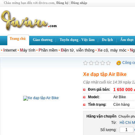
Chào mừng bạn đến với divivu.com,
Đăng ký
|
Đăng nhập
Trang chủ
Giao thương
Tuyển dụng - Việc làm
Du lịch
Ẩm thực
I
nternet
M
áy tính
P
hần mềm
Đ
iện tử, viễn thông
X
e cộ, máy móc
N
g
Công c
Xe đạp tập Air Bike
Cập nhật cuối lúc 14:39 ngày 1
1 650 000 
Đơn giá bán:
Model:
Air Bike
Tình trạng:
Còn hàng
Hãng vận chuyển
Từ:
Hồ Chí M
Số lượng: