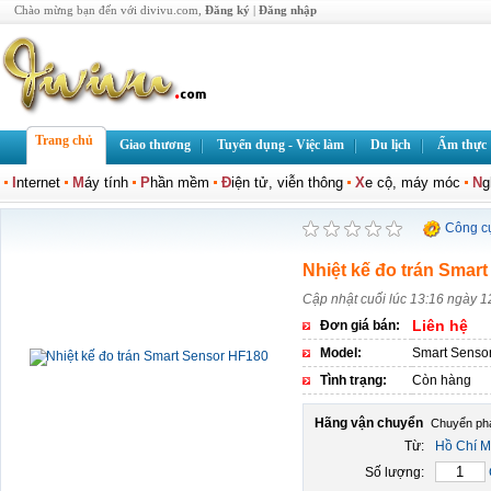
Chào mừng bạn đến với divivu.com,
Đăng ký
|
Đăng nhập
Trang chủ
Giao thương
Tuyển dụng - Việc làm
Du lịch
Ẩm thực
I
nternet
M
áy tính
P
hần mềm
Đ
iện tử, viễn thông
X
e cộ, máy móc
N
g
Công c
Nhiệt kế đo trán Smar
Cập nhật cuối lúc 13:16 ngày 1
Liên hệ
Đơn giá bán:
Model:
Smart Senso
Tình trạng:
Còn hàng
Hãng vận chuyển
Từ:
Hồ Chí M
Số lượng: