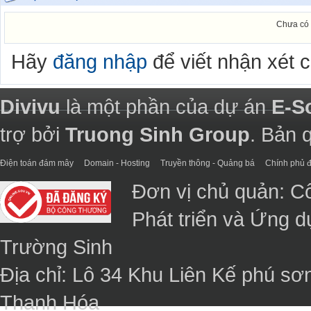
Chưa có 
Hãy
đăng nhập
để viết nhận xét 
Divivu
là một phần của dự án
E-S
trợ bởi
Truong Sinh Group
. Bản 
Điện toán đám mây
Domain - Hosting
Truyền thông - Quảng bá
Chính phủ đ
Đơn vị chủ quản: C
Phát triển và Ứng 
Trường Sinh
Địa chỉ: Lô 34 Khu Liên Kế phú sơ
Thanh Hóa