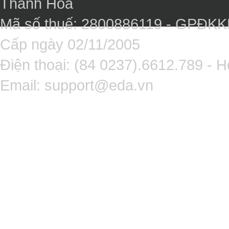
Thanh Hóa
Mã số thuế: 2800886119 - GPĐK
Cấp ngày 02/11/2005
Điện thoại: (84 0237).6612.789 - H
Email:
support@eda.vn