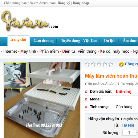
Chào mừng bạn đến với divivu.com,
Đăng ký
|
Đăng nhập
Trang chủ
Giao thương
Tuyển dụng - Việc làm
Du lịch
Ẩm thực
I
nternet
M
áy tính
P
hần mềm
Đ
iện tử, viễn thông
X
e cộ, máy móc
N
g
Công c
Máy làm viên hoàn th
Cập nhật cuối lúc 21:34 ngày 2
Liên hệ
Đơn giá bán:
Model:
Tình trạng:
Còn hàng
Hãng vận chuyển
Từ:
Hà Nội
Số lượng: