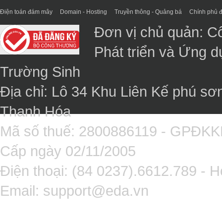
Điện toán đám mây
Domain - Hosting
Truyền thông - Quảng bá
Chính phủ đ
Đơn vị chủ quản: C
Phát triển và Ứng 
Trường Sinh
Địa chỉ: Lô 34 Khu Liên Kế phú sơ
Thanh Hóa
Mã số thuế: 2800886119 - GPĐK
Cấp ngày 02/11/2005
Điện thoại: (84 0237).6612.789 - H
Email:
support@eda.vn