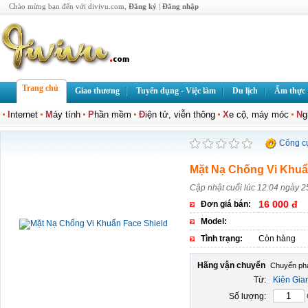
Chào mừng bạn đến với divivu.com,
Đăng ký
|
Đăng nhập
Trang chủ
Giao thương
Tuyển dụng - Việc làm
Du lịch
Ẩm thực
I
nternet
M
áy tính
P
hần mềm
Đ
iện tử, viễn thông
X
e cộ, máy móc
N
g
Công c
Mặt Nạ Chống Vi Khuâ
Cập nhật cuối lúc 12:04 ngày 2
16 000 đ
Đơn giá bán:
Model:
Tình trạng:
Còn hàng
Hãng vận chuyển
Từ:
Kiên Gia
Số lượng: