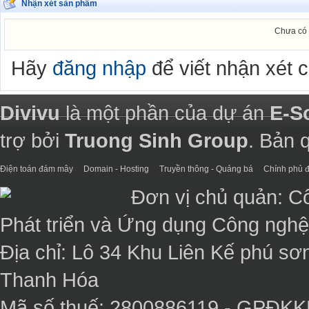
Nhận xét sản phẩm
Chưa có 
Hãy
đăng nhập
để viết nhận xét 
Divivu
là một phần của dự án
E-S
trợ bởi
Truong Sinh Group
. Bản 
Điện toán đám mây
Domain - Hosting
Truyền thông - Quảng bá
Chính phủ đ
Đơn vị chủ quản: C
Phát triển và Ứng dụng Công ngh
Địa chỉ: Lô 34 Khu Liên Kế phú sơ
Thanh Hóa
Mã số thuế: 2800886119 - GPĐK