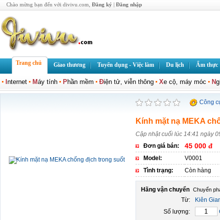
Chào mừng bạn đến với divivu.com,
Đăng ký
|
Đăng nhập
Trang chủ
Giao thương
Tuyển dụng - Việc làm
Du lịch
Ẩm thực
I
nternet
M
áy tính
P
hần mềm
Đ
iện tử, viễn thông
X
e cộ, máy móc
N
g
Công c
Kính mặt nạ MEKA chố
Cập nhật cuối lúc 14:41 ngày 0
45 000 đ
Đơn giá bán:
Model:
V0001
Tình trạng:
Còn hàng
Hãng vận chuyển
Từ:
Kiên Gia
Số lượng: