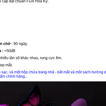
ao cấp đạt chuẩn FDA Hoa Kỳ.
an chờ :
90 ngày.
 :
<50dB
 nhiều tần số khác nhau, rung cực êm.
ẹp mắt.
bộ sạc, và một hộp chứa trang nhã - bắt mắt và một sách hướng d
ẩm chính hãng...