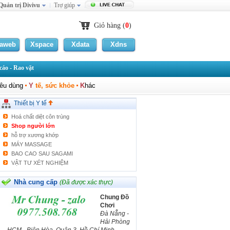
Quản trị Divivu
Trợ giúp
Máy lọc nước 30-50 lít/h
Máy lọc nước Ohido
MÁY KHÍ DUNG MŨI HỌNG
Giỏ hàng (
0
)
Dung dịch tẩy rửa đồ nhà bếp chiết xuất từ cây
Lô
laweb
Xspace
Xdata
Xdns
Máy chạy bộ cơ
Máy chạy bộ điện
áo - Rao vặt
Xe đạp tập thể dục
Thuốc xịt kéo dài thời gian quan hệ "Premjact".
iêu dùng
Y
tế, sức khỏe
K
hác
Giường điện đa chức năng
Máy trị viêm khớp, gout
Thiết bị Y tế
Máy trị viêm mũi dị ứng
Hoá chất diệt côn trùng
Shop người lớn
hỗ trợ xương khớp
MÁY MASSAGE
BAO CAO SAU SAGAMI
VẬT TƯ XÉT NGHIỆM
Bóng trẻ em
Bóng ném
Nhà cung cấp
(Đã được xác thực)
Ghế massage
Chung Đồ
Máy Lọc Nước HomePure
Chơi
Máy Lọc Nước HomePure
Đà Nẵng -
Máy massage toàn thân
Hải Phòng
Giường massage