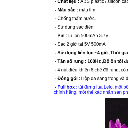
- Chất liệu :
ABS plastic / silicon c
- Màu sắc :
màu tím
- Chống thấm nước.
- Sử dụng sạc điện.
- Pin :
Li-Ion 500mAh 3.7V
- Sạc 2 giờ tại 5V 500mA
- Sử dụng liên tục ~4 giờ ,Thời gi
- Tần số rung : 100Hz ,Độ ồn tối đa
- 4 nút điều khiển 8 chế độ rung, có
- Đóng gói :
Hộp da sang trọng và đ
- Full box
: túi đựng lụa Lelo, một 
chính hãng, một thẻ xác nhận sản ph