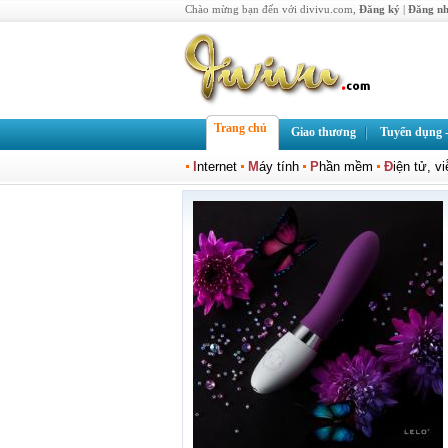
Chào mừng bạn đến với divivu.com,
Đăng ký
|
Đăng n
Trang chủ
Giao thương
Tuyển dụng -
I
nternet
M
áy tính
P
hần mềm
Đ
iện tử, v