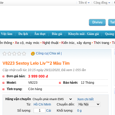
hập
Tiền tệ
Cộng đồng
Divivu
Ta
 Việc làm
Du lịch
Ẩm thực
Đấu giá
Khuyến mãi - Giảm giá
Quảng c
iễn thông
X
e cộ, máy móc
N
ghệ thuật
K
iến trúc, xây dựng
T
hời trang
T
Công cụ
|
Chia sẻ
|
V8223 Sextoy Lelo Liv™2 Màu Tím
Cập nhật cuối lúc 10:15 ngày 29/11/2020, Đã xem 1 055 lần
3 999 000 đ
Đơn giá bán:
Model:
V8223
Bảo hành:
12 Tháng
Tình trạng:
Còn hàng
Hãng vận chuyển
Xem chi tiết
Từ:
Hồ Chí Minh
Chuyển đến:
Số lượng:
Cái
Khối lượng:
0 g