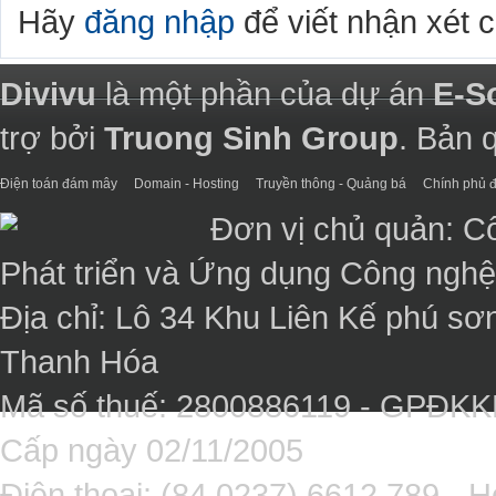
Hãy
đăng nhập
để viết nhận xét 
Divivu
là một phần của dự án
E-S
trợ bởi
Truong Sinh Group
. Bản 
Điện toán đám mây
Domain - Hosting
Truyền thông - Quảng bá
Chính phủ đ
Đơn vị chủ quản: C
Phát triển và Ứng dụng Công ngh
Địa chỉ: Lô 34 Khu Liên Kế phú sơ
Thanh Hóa
Mã số thuế: 2800886119 - GPĐK
Cấp ngày 02/11/2005
Điện thoại: (84 0237).6612.789 - H