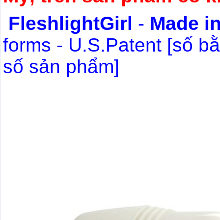
FleshlightGirl
-
Made i
forms - U.S.Patent [số b
số sản phẩm]