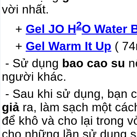
vời nhất.
2
+
Gel JO H
O Water 
+
Gel Warm It Up
( 74
- Sử dụng
bao cao su
n
người khác.
- Sau khi sử dụng, bạn 
giả
ra, làm sạch một các
để khô và cho lại trong 
cho những lần sử dụng s