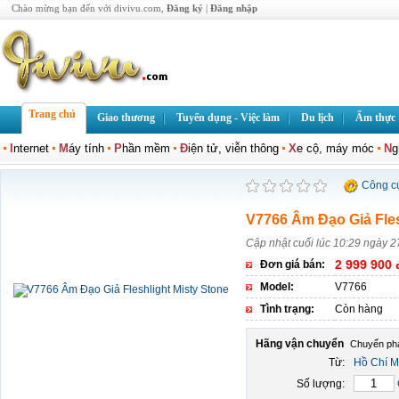
Chào mừng bạn đến với divivu.com,
Đăng ký
|
Đăng nhập
Trang chủ
Giao thương
Tuyển dụng - Việc làm
Du lịch
Ẩm thực
I
nternet
M
áy tính
P
hần mềm
Đ
iện tử, viễn thông
X
e cộ, máy móc
N
g
Công c
V7766 Âm Đạo Giả Fles
Cập nhật cuối lúc 10:29 ngày 2
2 999 900 
Đơn giá bán:
Model:
V7766
Tình trạng:
Còn hàng
Hãng vận chuyển
Từ:
Hồ Chí M
Số lượng: