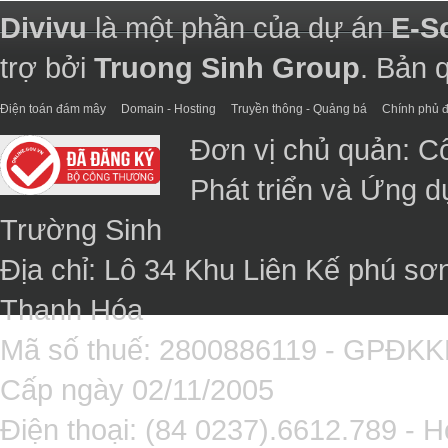
Divivu
là một phần của dự án
E-S
trợ bởi
Truong Sinh Group
. Bản 
Điện toán đám mây
Domain - Hosting
Truyền thông - Quảng bá
Chính phủ đ
Đơn vị chủ quản: C
Phát triển và Ứng 
Trường Sinh
Địa chỉ: Lô 34 Khu Liên Kế phú sơ
Thanh Hóa
Mã số thuế: 2800886119 - GPĐK
Cấp ngày 02/11/2005
Điện thoại: (84 0237).6612.789 - H