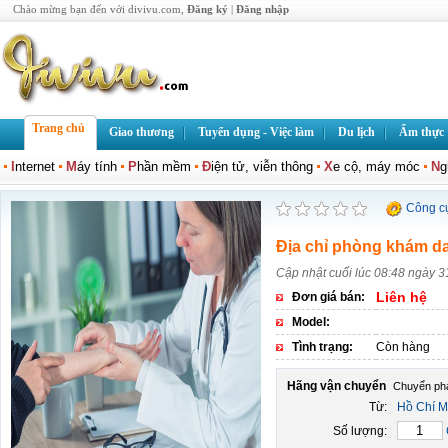
Chào mừng bạn đến với divivu.com,
Đăng ký
|
Đăng nhập
Trang chủ
Giao thương
Tuyển dụng - Việc làm
Du lịch
Ẩm thực
I
nternet
M
áy tính
P
hần mềm
Đ
iện tử, viễn thông
X
e cộ, máy móc
N
g
Công c
Địa chỉ phòng khám da 
Cập nhật cuối lúc 08:48 ngày 
Liên hệ
Đơn giá bán:
Model:
Tình trạng:
Còn hàng
Hãng vận chuyển
Từ:
Hồ Chí M
Số lượng: