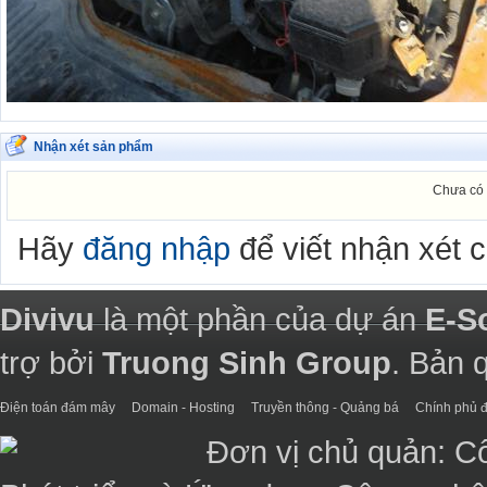
Nhận xét sản phẩm
Chưa có 
Hãy
đăng nhập
để viết nhận xét 
Divivu
là một phần của dự án
E-S
trợ bởi
Truong Sinh Group
. Bản 
Điện toán đám mây
Domain - Hosting
Truyền thông - Quảng bá
Chính phủ đ
Đơn vị chủ quản: C