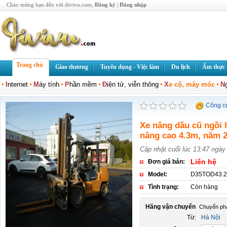
Chào mừng bạn đến với divivu.com,
Đăng ký
|
Đăng nhập
Trang chủ
Giao thương
Tuyển dụng - Việc làm
Du lịch
Ẩm thực
I
nternet
M
áy tính
P
hần mềm
Đ
iện tử, viễn thông
X
e cộ, máy móc
N
Công c
Xe nâng dầu cũ ngồi l
nâng cao 4.3m, năm 
Cập nhật cuối lúc 13:47 ngày
Liên hệ
Đơn giá bán:
Model:
D35TOD43.2
Tình trạng:
Còn hàng
Hãng vận chuyển
Từ:
Hà Nội