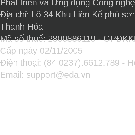
Phát triển và Ứng dụng Công ngh
Địa chỉ: Lô 34 Khu Liên Kế phú sơ
Thanh Hóa
Mã số thuế: 2800886119 - GPĐK
Cấp ngày 02/11/2005
Điện thoại: (84 0237).6612.789 - H
Email:
support@eda.vn