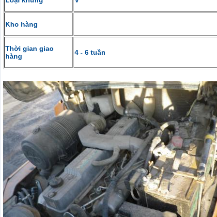
Loại khung
V
Kho hàng
Thời gian giao
4 - 6 tuần
hàng