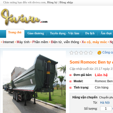
Chào mừng bạn đến với divivu.com,
Đăng ký
|
Đăng nhập
Trang chủ
Giao thương
Tuyển dụng - Việc làm
Du lịch
Ẩm thực
I
nternet
M
áy tính
P
hần mềm
Đ
iện tử, viễn thông
X
e cộ, máy móc
N
Công c
Somi Romooc Ben tự 
Cập nhật cuối lúc 15:17 ngày 1
Liên hệ
Đơn giá bán:
Model:
Romooc Ben
Tình trạng:
Còn hàng
Hãng vận chuyển
Từ:
Hà Nội
Số lượng: