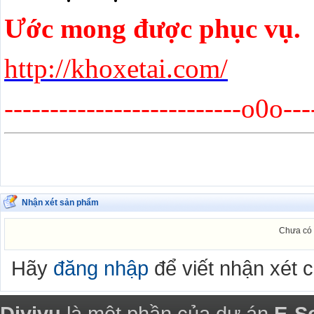
Ước mong được phục vụ.
http://khoxetai.com/
--------------------------o0o---
Nhận xét sản phẩm
Chưa có 
Hãy
đăng nhập
để viết nhận xét 
Divivu
là một phần của dự án
E-S