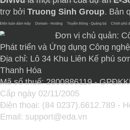
trợ bởi
Truong Sinh Group
. Bản 
Điện toán đám mây
Domain - Hosting
Truyền thông - Quảng bá
Chính phủ đ
Đơn vị chủ quản: C
Phát triển và Ứng dụng Công ngh
Địa chỉ: Lô 34 Khu Liên Kế phú sơ
Thanh Hóa
Mã số thuế: 2800886119 - GPĐK
Cấp ngày 02/11/2005
Điện thoại: (84 0237).6612.789 - H
Email:
support@eda.vn