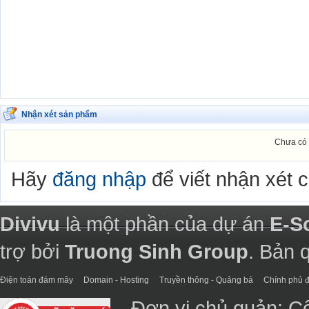
Nhận xét sản phẩm
Chưa có 
Hãy
đăng nhập
để viết nhận xét 
Divivu
là một phần của dự án
E-S
trợ bởi
Truong Sinh Group
. Bản 
Điện toán đám mây
Domain - Hosting
Truyền thông - Quảng bá
Chính phủ đ
Đơn vị chủ quản: C