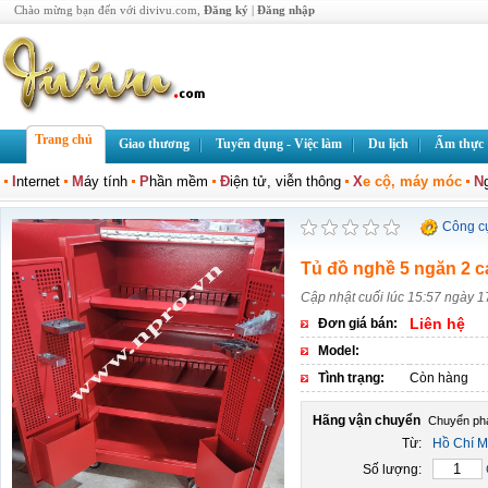
Chào mừng bạn đến với divivu.com,
Đăng ký
|
Đăng nhập
Trang chủ
Giao thương
Tuyển dụng - Việc làm
Du lịch
Ẩm thực
I
nternet
M
áy tính
P
hần mềm
Đ
iện tử, viễn thông
X
e cộ, máy móc
N
Công c
Tủ đồ nghề 5 ngăn 2 
Cập nhật cuối lúc 15:57 ngày 
Liên hệ
Đơn giá bán:
Model:
Tình trạng:
Còn hàng
Hãng vận chuyển
Từ:
Hồ Chí M
Số lượng: