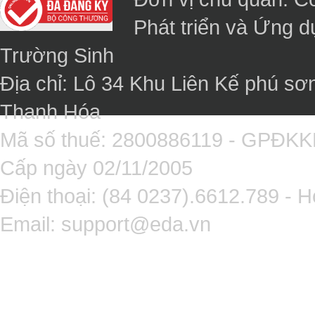
Phát triển và Ứng 
Trường Sinh
Địa chỉ: Lô 34 Khu Liên Kế phú sơ
Thanh Hóa
Mã số thuế: 2800886119 - GPĐK
Cấp ngày 02/11/2005
Điện thoại: (84 0237).6612.789 - H
Email:
support@eda.vn