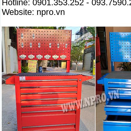
Hotline: 0901.353.252 - 093.7590
Website: npro.vn