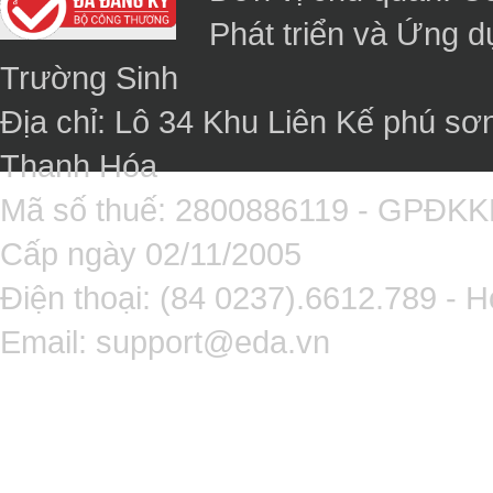
Phát triển và Ứng 
Trường Sinh
Địa chỉ: Lô 34 Khu Liên Kế phú sơ
Thanh Hóa
Mã số thuế: 2800886119 - GPĐK
Cấp ngày 02/11/2005
Điện thoại: (84 0237).6612.789 - H
Email:
support@eda.vn