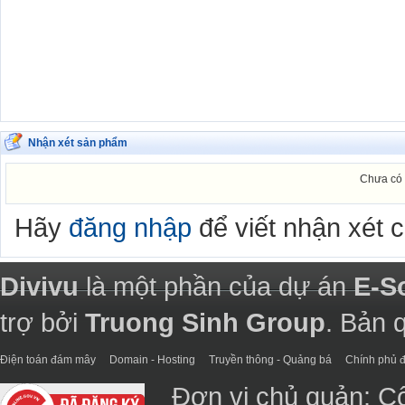
Nhận xét sản phẩm
Chưa có 
Hãy
đăng nhập
để viết nhận xét 
Divivu
là một phần của dự án
E-S
trợ bởi
Truong Sinh Group
. Bản 
Điện toán đám mây
Domain - Hosting
Truyền thông - Quảng bá
Chính phủ đ
Đơn vị chủ quản: C