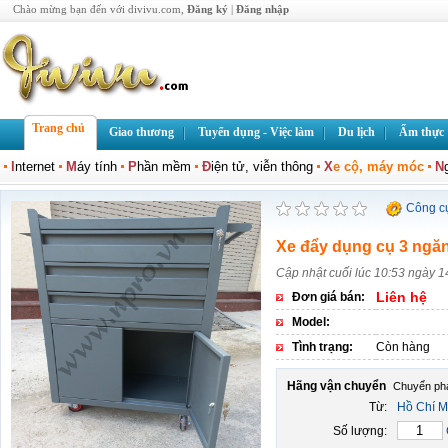
Chào mừng bạn đến với divivu.com,
Đăng ký
|
Đăng nhập
Trang chủ
Giao thương
Tuyển dụng - Việc làm
Du lịch
Ẩm thực
I
nternet
M
áy tính
P
hần mềm
Đ
iện tử, viễn thông
X
e cộ, máy móc
N
Công c
Xe đẩy dụng cụ 3 ngă
Cập nhật cuối lúc 10:53 ngày 
Liên hệ
Đơn giá bán:
Model:
Tình trạng:
Còn hàng
Hãng vận chuyển
Từ:
Hồ Chí M
Số lượng: