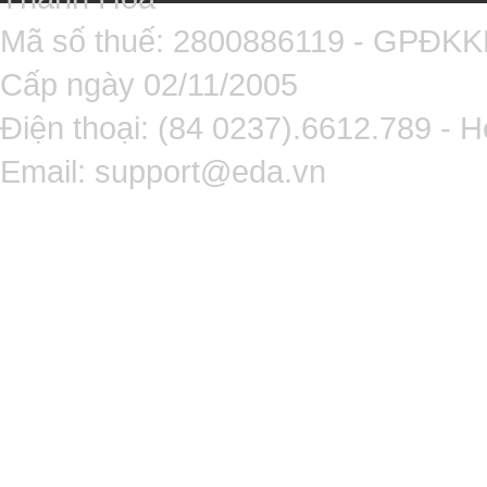
Mã số thuế: 2800886119 - GPĐK
Cấp ngày 02/11/2005
Điện thoại: (84 0237).6612.789 - H
Email:
support@eda.vn