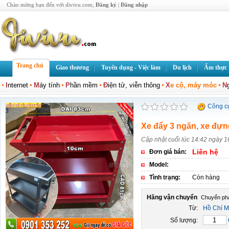
Chào mừng bạn đến với divivu.com,
Đăng ký
|
Đăng nhập
Trang chủ
Giao thương
Tuyển dụng - Việc làm
Du lịch
Ẩm thực
I
nternet
M
áy tính
P
hần mềm
Đ
iện tử, viễn thông
X
e cộ, máy móc
N
Công c
Xe đẩy 3 ngăn, xe đựng
Cập nhật cuối lúc 14:42 ngày 
Liên hệ
Đơn giá bán:
Model:
Tình trạng:
Còn hàng
Hãng vận chuyển
Từ:
Hồ Chí M
Số lượng: