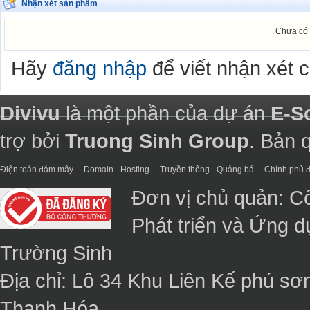
Nhận xét sản phẩm
Chưa có 
Hãy
đăng nhập
để viết nhận xét 
Divivu
là một phần của dự án
E-S
trợ bởi
Truong Sinh Group
. Bản 
Điện toán đám mây
Domain - Hosting
Truyền thông - Quảng bá
Chính phủ đ
Đơn vị chủ quản: C
Phát triển và Ứng 
Trường Sinh
Địa chỉ: Lô 34 Khu Liên Kế phú sơ
Thanh Hóa