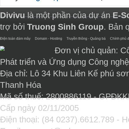
Divivu
là một phần của dự án
E-S
trợ bởi
Truong Sinh Group
. Bản 
Điện toán đám mây
Domain - Hosting
Truyền thông - Quảng bá
Chính phủ đ
Đơn vị chủ quản: C
Phát triển và Ứng dụng Công ngh
Địa chỉ: Lô 34 Khu Liên Kế phú sơ
Thanh Hóa
Mã số thuế: 2800886119 - GPĐK
Cấp ngày 02/11/2005
Điện thoại: (84 0237).6612.789 - H