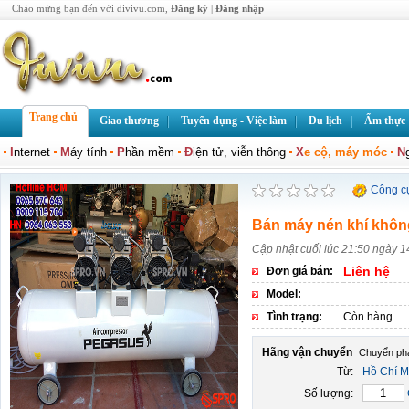
Chào mừng bạn đến với divivu.com,
Đăng ký
|
Đăng nhập
Trang chủ
Giao thương
Tuyển dụng - Việc làm
Du lịch
Ẩm thực
I
nternet
M
áy tính
P
hần mềm
Đ
iện tử, viễn thông
X
e cộ, máy móc
N
Công c
Bán máy nén khí không
Cập nhật cuối lúc 21:50 ngày 1
Liên hệ
Đơn giá bán:
Model:
Tình trạng:
Còn hàng
Hãng vận chuyển
Từ:
Hồ Chí M
Số lượng: