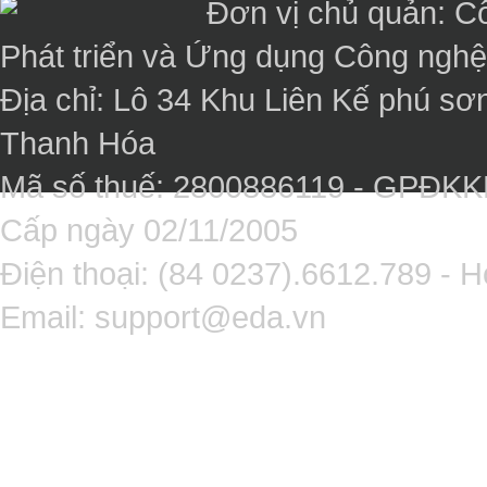
Đơn vị chủ quản: C
Phát triển và Ứng dụng Công ngh
Địa chỉ: Lô 34 Khu Liên Kế phú sơ
Thanh Hóa
Mã số thuế: 2800886119 - GPĐK
Cấp ngày 02/11/2005
Điện thoại: (84 0237).6612.789 - H
Email:
support@eda.vn