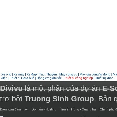
Xe ô tô
|
Xe máy
|
Xe đạp
|
Tàu, Thuyền
|
Máy công cụ
|
Máy gia công/tự động
|
Má
điện
|
Thiết bị Gara ô tô
|
Động cơ giảm tốc
|
Thiết bị công nghiệp
|
Thiết bị khác
Divivu
là một phần của dự án
E-S
trợ bởi
Truong Sinh Group
. Bản 
Điện toán đám mây
Domain - Hosting
Truyền thông - Quảng bá
Chính phủ đ