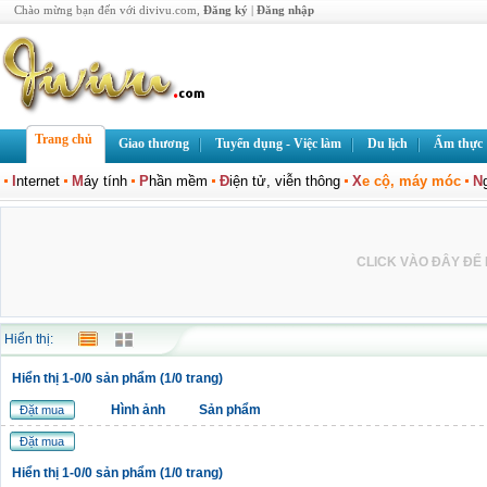
Chào mừng bạn đến với divivu.com,
Đăng ký
|
Đăng nhập
Trang chủ
Giao thương
Tuyển dụng - Việc làm
Du lịch
Ẩm thực
I
nternet
M
áy tính
P
hần mềm
Đ
iện tử, viễn thông
X
e cộ, máy móc
N
CLICK VÀO ĐÂY ĐỂ L
Hiển thị:
Hiển thị 1-0/0 sản phẩm (1/0 trang)
Hình ảnh
Sản phẩm
Đặt mua
Đặt mua
Hiển thị 1-0/0 sản phẩm (1/0 trang)