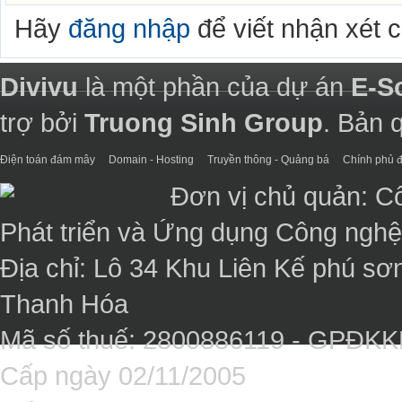
Hãy
đăng nhập
để viết nhận xét 
Divivu
là một phần của dự án
E-S
trợ bởi
Truong Sinh Group
. Bản 
Điện toán đám mây
Domain - Hosting
Truyền thông - Quảng bá
Chính phủ đ
Đơn vị chủ quản: C
Phát triển và Ứng dụng Công ngh
Địa chỉ: Lô 34 Khu Liên Kế phú sơ
Thanh Hóa
Mã số thuế: 2800886119 - GPĐK
Cấp ngày 02/11/2005