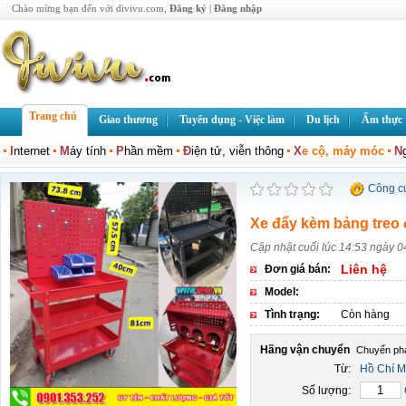
Chào mừng bạn đến với divivu.com,
Đăng ký
|
Đăng nhập
Trang chủ
Giao thương
Tuyển dụng - Việc làm
Du lịch
Ẩm thực
I
nternet
M
áy tính
P
hần mềm
Đ
iện tử, viễn thông
X
e cộ, máy móc
N
Công c
Xe đẩy kèm bảng treo 
Cập nhật cuối lúc 14:53 ngày 
Liên hệ
Đơn giá bán:
Model:
Tình trạng:
Còn hàng
Hãng vận chuyển
Từ:
Hồ Chí M
Số lượng: