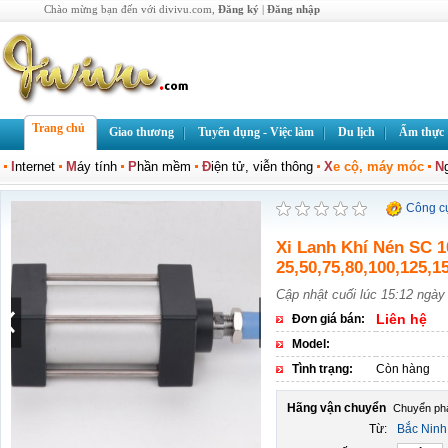
Chào mừng bạn đến với divivu.com,
Đăng ký
|
Đăng nhập
Trang chủ
Giao thương
Tuyển dụng - Việc làm
Du lịch
Ẩm thực
I
nternet
M
áy tính
P
hần mềm
Đ
iện tử, viễn thông
X
e cộ, máy móc
N
Công c
Xi Lanh Khí Nén SC 1
25,50,75,80,100,125,1
Cập nhật cuối lúc 15:12 ngày
Liên hệ
Đơn giá bán:
Model:
Tình trạng:
Còn hàng
Hãng vận chuyển
Từ:
Bắc Ninh