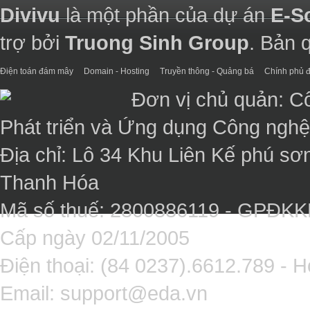
Divivu
là một phần của dự án
E-S
trợ bởi
Truong Sinh Group
. Bản 
Điện toán đám mây
Domain - Hosting
Truyền thông - Quảng bá
Chính phủ đ
Đơn vị chủ quản: C
Phát triển và Ứng dụng Công ngh
Địa chỉ: Lô 34 Khu Liên Kế phú sơ
Thanh Hóa
Mã số thuế: 2800886119 - GPĐK
Cấp ngày 02/11/2005
Điện thoại: (84 0237).6612.789 - H
Email:
support@eda.vn