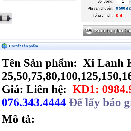
Số lượng:
Phí vận chuyển:
9 500 đ
(
0 đ
Tổng chi phí:
Chi tiết sản phẩm
Tên Sản phẩm
: Xi Lanh 
25,50,75,80,100,125,150,1
Giá: Liên hệ:
KD1: 0984.
076.343.4444
Để lấy báo g
Mô tả: