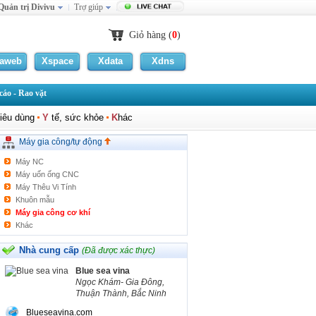
Quản trị Divivu
Trợ giúp
Giỏ hàng (
0
)
laweb
Xspace
Xdata
Xdns
áo - Rao vặt
iêu dùng
Y
tế, sức khỏe
K
hác
Máy vạn năng
Máy gia công/tự động
Máy CNC
Máy NC
Máy uốn ống CNC
Máy Thêu Vi Tính
Khuôn mẫu
Máy gia công cơ khí
Khác
Nhà cung cấp
(Đã được xác thực)
Blue sea vina
Ngọc Khám- Gia Đông,
Thuận Thành, Bắc Ninh
Blueseavina.com