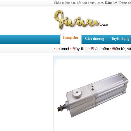
Chào mừng bạn đến với divivu.com,
Đăng ký
|
Đăng n
Trang chủ
Giao thương
Tuyển dụng -
I
nternet
M
áy tính
P
hần mềm
Đ
iện tử, v