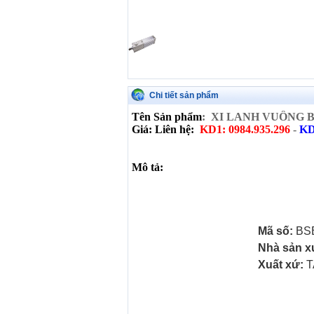
Chi tiết sản phẩm
Tên Sản phẩm
: XI LANH VUÔNG B
Giá: Liên hệ:
KD1: 0984.935.296
-
KD
Mô tả:
Mã số:
BSE
Nhà sản x
Xuất xứ:
T