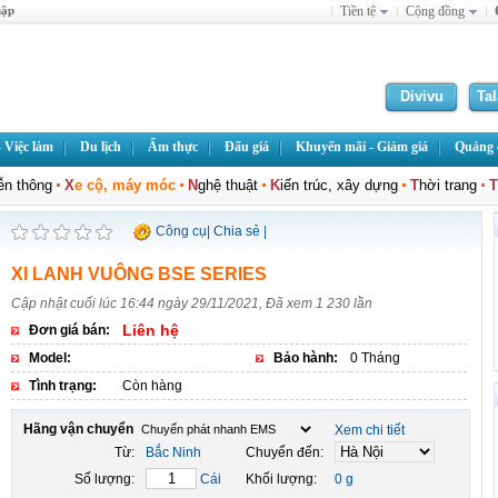
hập
Tiền tệ
Cộng đồng
Divivu
Ta
 Việc làm
Du lịch
Ẩm thực
Đấu giá
Khuyến mãi - Giảm giá
Quảng c
iễn thông
X
e cộ, máy móc
N
ghệ thuật
K
iến trúc, xây dựng
T
hời trang
T
Công cụ
|
Chia sẻ
|
XI LANH VUÔNG BSE SERIES
Cập nhật cuối lúc 16:44 ngày 29/11/2021, Đã xem 1 230 lần
Liên hệ
Đơn giá bán:
Model:
Bảo hành:
0 Tháng
Tình trạng:
Còn hàng
Hãng vận chuyển
Xem chi tiết
Từ:
Bắc Ninh
Chuyển đến:
Số lượng:
Cái
Khối lượng:
0 g