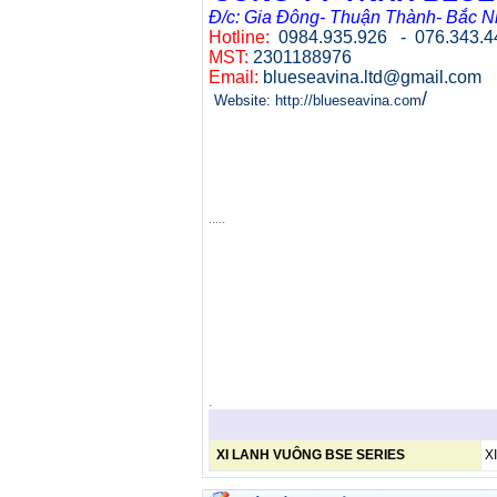
Đ/c: Gia Đông- Thuận Thành- Bắc N
Hotline:
0984.935.926 - 076.343.
MST:
2301188976
Email:
blueseavina.ltd@gmail.com
/
Website:
http://blueseavina.com
Chuyên cung cấp:
Vật tư tiêu hao sản xuất tại bắc ninh.
Vật tư sản xuất tại bắc ninh.
Bảo hộ lao động tại bắc ninh
Bảo hộ lao động tại thuận thành bắc ninh
Máy móc phục vụ cho sản xuất tại bắc ninh
.....
.
.
XI LANH VUÔNG BSE SERIES
X