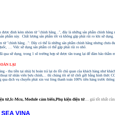
 được đính kèm nhóm từ "chính hãng...", đây là những sản phẩm chính hãn
ản phẩm này. Chất lượng sản phẩm tốt và không gặp phải rủi ro khi sử dụng.
từ "chính hãng...": Đây có thể là những sản phẩm chính hãng nhưng chưa được
ốc, .... Việc sử dụng sản phẩm có thể gặp phải rủi ro nhỏ.
 qua sử dụng, trong 1 số trường hợp sẽ được tân trang lại để đảm bảo thẩm m
HOÀN LẠI
- thu tiền tại nhà) bị hoàn trả lại do lỗi chủ quan của khách hàng như khá
hoại từ nhân viên bưu chính,... thì chúng tôi sẽ từ chối gửi bằng hình thức 
 qua dịch vụ chuyển phát xin vui lòng thanh toán 100% tiền hàng trước thông 
điện tử,Ic-Mcu, Module cảm biến,Phụ kiện điện tử
… giá tốt nhất cùn
 SEA VINA