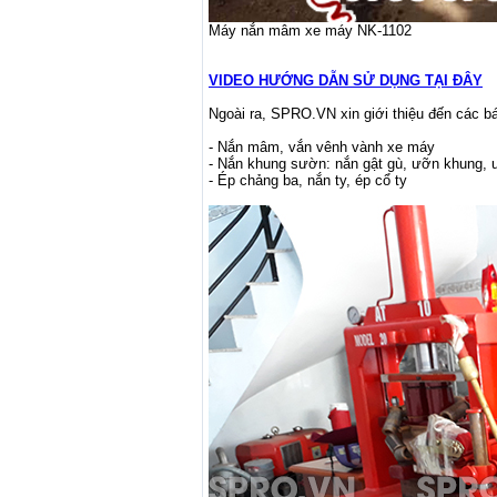
Máy nắn mâm xe máy NK-1102
VIDEO HƯỚNG DẪN SỬ DỤNG TẠI ĐÂY
Ngoài ra, SPRO.VN xin giới thiệu đến các 
- Nắn mâm, vắn vênh vành xe máy
- Nắn khung sườn: nắn gật gù, ưỡn khung, 
- Ép chảng ba, nắn ty, ép cổ ty