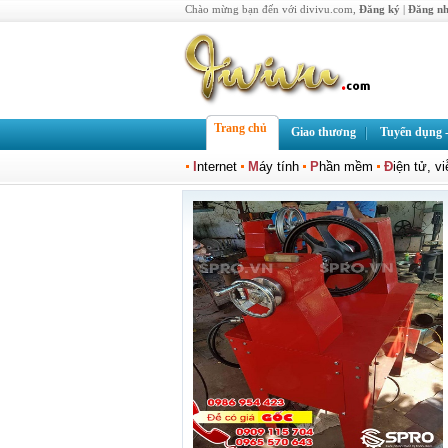
Chào mừng bạn đến với divivu.com,
Đăng ký
|
Đăng n
Trang chủ
Giao thương
Tuyển dụng -
I
nternet
M
áy tính
P
hần mềm
Đ
iện tử, v