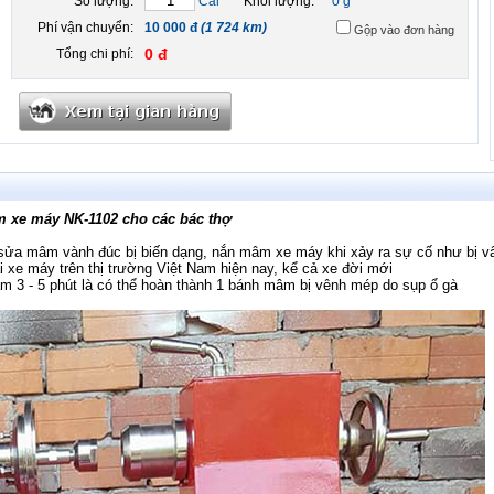
Số lượng:
Cái
Khối lượng:
0 g
Phí vận chuyển:
10 000 đ
(1 724 km)
Gộp vào đơn hàng
0 đ
Tổng chi phí:
 xe máy NK-1102 cho các bác thợ
a mâm vành đúc bị biến dạng, nắn mâm xe máy khi xảy ra sự cố như bị v
 xe máy trên thị trường Việt Nam hiện nay, kể cả xe đời mới
m 3 - 5 phút là có thể hoàn thành 1 bánh mâm bị vênh mép do sụp ổ gà