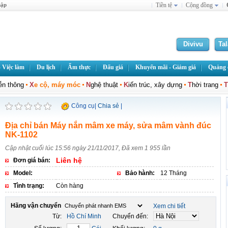
hập
Tiền tệ
Cộng đồng
Divivu
Ta
 Việc làm
Du lịch
Ẩm thực
Đấu giá
Khuyến mãi - Giảm giá
Quảng c
iễn thông
X
e cộ, máy móc
N
ghệ thuật
K
iến trúc, xây dựng
T
hời trang
T
Công cụ
|
Chia sẻ
|
Địa chỉ bán Máy nắn mâm xe máy, sửa mâm vành đúc
NK-1102
Cập nhật cuối lúc 15:56 ngày 21/11/2017, Đã xem 1 955 lần
Liên hệ
Đơn giá bán:
Model:
Bảo hành:
12 Tháng
Tình trạng:
Còn hàng
Hãng vận chuyển
Xem chi tiết
Từ:
Hồ Chí Minh
Chuyển đến: