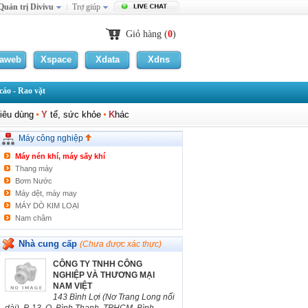
Quản trị Divivu
Trợ giúp
Tháp giải nhiệt
Máy thử sợi, vải
Máy đo độ ồn
Giỏ hàng (
0
)
Máy dò/Kiểm tra
Máy đo nhiệt độ/độ ẩm/gió
laweb
Xspace
Xdata
Xdns
Máy đóng gói/Quấn màng
Máy chiết, đóng chai nước tinh khiết
áo - Rao vặt
Màng thực phẩm
Máy sản xuất cửa nhựa
iêu dùng
Y
tế, sức khỏe
K
hác
Thiết bị làm sạch bề mặt
INSTRON VIETNAM
Máy công nghiệp
Máy quấn dây đồng
Máy nén khí, máy sấy khí
Thang máy
Bơm Nước
Máy dệt, máy may
MÁY DÒ KIM LOẠI
Nam châm
Máy sản xuất Gạch xi măng
Thủy lực, khí nén
Nhà cung cấp
(Chưa được xác thực)
MAY CHA NHAM THUNG
CÔNG TY TNHH CÔNG
HE THONG HUT BUI GO
NGHIỆP VÀ THƯƠNG MẠI
Máy InDate
NAM VIỆT
VẬT TƯ ĐÓNG GÓI
143 Bình Lợi (Nơ Trang Long nối
Thiết bị nâng hạ