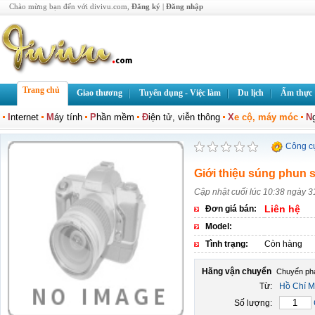
Chào mừng bạn đến với divivu.com,
Đăng ký
|
Đăng nhập
Trang chủ
Giao thương
Tuyển dụng - Việc làm
Du lịch
Ẩm thực
I
nternet
M
áy tính
P
hần mềm
Đ
iện tử, viễn thông
X
e cộ, máy móc
N
Công c
Giới thiệu súng phun 
Cập nhật cuối lúc 10:38 ngày 3
Liên hệ
Đơn giá bán:
Model:
Tình trạng:
Còn hàng
Hãng vận chuyển
Từ:
Hồ Chí M
Số lượng: