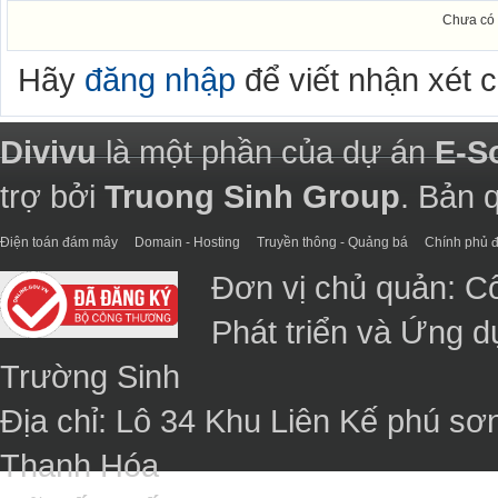
Chưa có 
Hãy
đăng nhập
để viết nhận xét 
Divivu
là một phần của dự án
E-S
trợ bởi
Truong Sinh Group
. Bản 
Điện toán đám mây
Domain - Hosting
Truyền thông - Quảng bá
Chính phủ đ
Đơn vị chủ quản: C
Phát triển và Ứng 
Trường Sinh
Địa chỉ: Lô 34 Khu Liên Kế phú sơ
Thanh Hóa