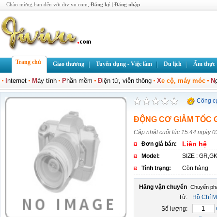
Chào mừng bạn đến với divivu.com,
Đăng ký
|
Đăng nhập
Trang chủ
Giao thương
Tuyển dụng - Việc làm
Du lịch
Ẩm thực
I
nternet
M
áy tính
P
hần mềm
Đ
iện tử, viễn thông
X
e cộ, máy móc
N
Công c
ĐỘNG CƠ GIẢM TỐC
Cập nhật cuối lúc 15:44 ngày 
Liên hệ
Đơn giá bán:
Model:
SIZE : GR,GK
Tình trạng:
Còn hàng
Hãng vận chuyển
Từ:
Hồ Chí M
Số lượng: