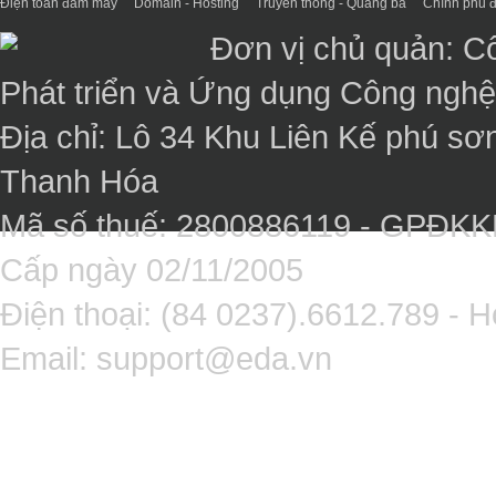
Điện toán đám mây
Domain - Hosting
Truyền thông - Quảng bá
Chính phủ đ
Đơn vị chủ quản: C
Phát triển và Ứng dụng Công ngh
Địa chỉ: Lô 34 Khu Liên Kế phú sơ
Thanh Hóa
Mã số thuế: 2800886119 - GPĐK
Cấp ngày 02/11/2005
Điện thoại: (84 0237).6612.789 - H
Email:
support@eda.vn