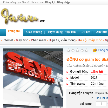
Chào mừng bạn đến với divivu.com,
Đăng ký
|
Đăng nhập
Trang chủ
Giao thương
Tuyển dụng - Việc làm
Du lịch
Ẩm thực
I
nternet
M
áy tính
P
hần mềm
Đ
iện tử, viễn thông
X
e cộ, máy móc
N
Công c
ĐỘNG cơ giảm tốc S
Cập nhật cuối lúc 17:02 ngày 1
Liên hệ
Đơn giá bán:
Model:
2017
Tình trạng:
Còn hàng
Hãng vận chuyển
Từ:
Hồ Chí M
Số lượng: