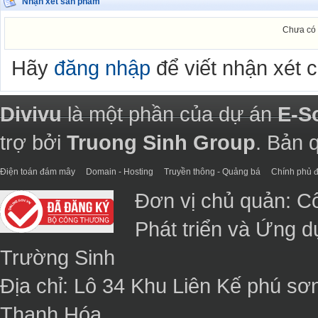
Nhận xét sản phẩm
Chưa có 
Hãy
đăng nhập
để viết nhận xét 
Divivu
là một phần của dự án
E-S
trợ bởi
Truong Sinh Group
. Bản 
Điện toán đám mây
Domain - Hosting
Truyền thông - Quảng bá
Chính phủ đ
Đơn vị chủ quản: C
Phát triển và Ứng 
Trường Sinh
Địa chỉ: Lô 34 Khu Liên Kế phú sơ
Thanh Hóa