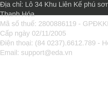
Địa chỉ: Lô 34 Khu Liên Kế phú sơ
Thanh Hóa
Mã số thuế: 2800886119 - GPĐK
Cấp ngày 02/11/2005
Điện thoại: (84 0237).6612.789 - H
Email:
support@eda.vn