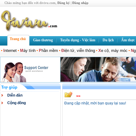
Chào mừng bạn đến với divivu.com,
Đăng ký
|
Đăng nhập
Trang chủ
Giao thương
Tuyển dụng - Việc làm
Du lịch
Ẩm thực
I
nternet
M
áy tính
P
hần mềm
Đ
iện tử, viễn thông
X
e cộ, máy móc
N
g
Trợ giúp
Diễn đàn
>>
Cộng đồng
Đang cập nhật, mời bạn quay lại sau!