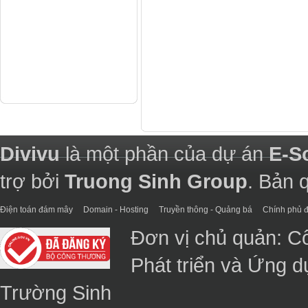
Divivu
là một phần của dự án
E-S
trợ bởi
Truong Sinh Group
. Bản 
Điện toán đám mây
Domain - Hosting
Truyền thông - Quảng bá
Chính phủ đ
Đơn vị chủ quản: C
Phát triển và Ứng 
Trường Sinh