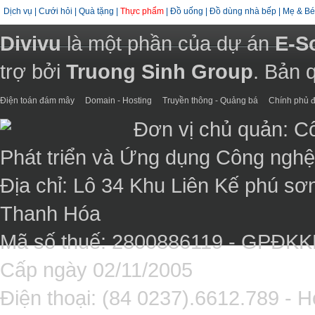
Dịch vụ
|
Cưới hỏi
|
Quà tặng
|
Thực phẩm
|
Đồ uống
|
Đồ dùng nhà bếp
|
Mẹ & Bé
Divivu
là một phần của dự án
E-S
trợ bởi
Truong Sinh Group
. Bản 
Điện toán đám mây
Domain - Hosting
Truyền thông - Quảng bá
Chính phủ đ
Đơn vị chủ quản: C
Phát triển và Ứng dụng Công ngh
Địa chỉ: Lô 34 Khu Liên Kế phú sơ
Thanh Hóa
Mã số thuế: 2800886119 - GPĐK
Cấp ngày 02/11/2005
Điện thoại: (84 0237).6612.789 - H