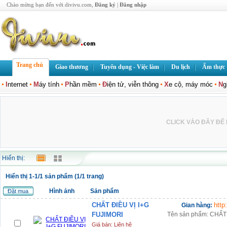
Chào mừng bạn đến với divivu.com,
Đăng ký
|
Đăng nhập
Trang chủ
Giao thương
Tuyển dụng - Việc làm
Du lịch
Ẩm thực
I
nternet
M
áy tính
P
hần mềm
Đ
iện tử, viễn thông
X
e cộ, máy móc
N
g
CLICK VÀO ĐÂY ĐỂ L
Hiển thị:
Hiển thị 1-1/1 sản phẩm (1/1 trang)
Hình ảnh
Sản phẩm
Đặt mua
CHẤT ĐIỀU VỊ I+G
http
Gian hàng:
FUJIMORI
Tên sản phẩm: CHẤT 
Giá bán: Liên hệ