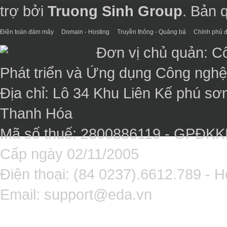
trợ bởi
Truong Sinh Group
. Bản 
Điện toán đám mây
Domain - Hosting
Truyền thông - Quảng bá
Chính phủ đ
Đơn vị chủ quản: C
Phát triển và Ứng dụng Công ngh
Địa chỉ: Lô 34 Khu Liên Kế phú sơ
Thanh Hóa
Mã số thuế: 2800886119 - GPĐK
Cấp ngày 02/11/2005
Điện thoại: (84 0237).6612.789 - H
Email:
support@eda.vn