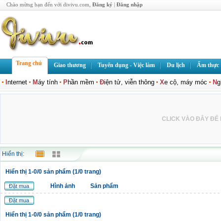
Chào mừng bạn đến với divivu.com,
Đăng ký
|
Đăng nhập
Trang chủ
Giao thương
Tuyển dụng - Việc làm
Du lịch
Ẩm thực
I
nternet
M
áy tính
P
hần mềm
Đ
iện tử, viễn thông
X
e cộ, máy móc
N
g
CLICK VÀO ĐÂY ĐỂ L
Hiển thị:
Hiển thị 1-0/0 sản phẩm (1/0 trang)
Hình ảnh
Sản phẩm
Đặt mua
Đặt mua
Hiển thị 1-0/0 sản phẩm (1/0 trang)