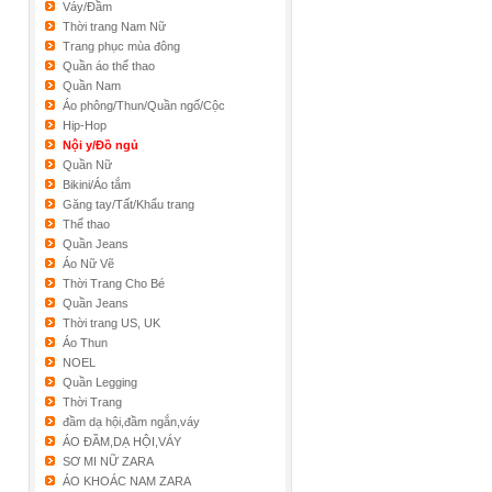
Váy/Đầm
Thời trang Nam Nữ
Trang phục mùa đông
Quần áo thể thao
Quần Nam
Áo phông/Thun/Quần ngố/Cộc
Hip-Hop
Nội y/Đồ ngủ
Quần Nữ
Bikini/Áo tắm
Găng tay/Tất/Khẩu trang
Thể thao
Quần Jeans
Áo Nữ Vẽ
Thời Trang Cho Bé
Quần Jeans
Thời trang US, UK
Áo Thun
NOEL
Quần Legging
Thời Trang
đầm dạ hội,đầm ngắn,váy
ÁO ĐẦM,DẠ HỘI,VÁY
SƠ MI NỮ ZARA
ÁO KHOÁC NAM ZARA