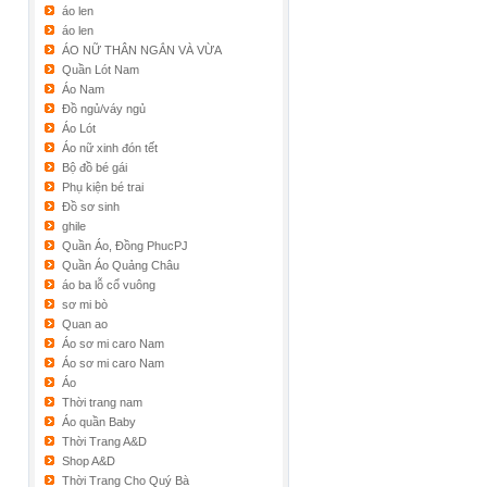
áo len
áo len
ÁO NỮ THÂN NGẮN VÀ VỪA
Quần Lót Nam
Áo Nam
Đồ ngủ/váy ngủ
Áo Lót
Áo nữ xinh đón tết
Bộ đồ bé gái
Phụ kiện bé trai
Đồ sơ sinh
ghile
Quần Áo, Đồng PhucPJ
Quần Áo Quảng Châu
áo ba lỗ cổ vuông
sơ mi bò
Quan ao
Áo sơ mi caro Nam
Áo sơ mi caro Nam
Áo
Thời trang nam
Áo quần Baby
Thời Trang A&D
Shop A&D
Thời Trang Cho Quý Bà