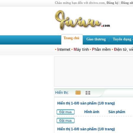
Chào mừng bạn đến với divivu.com,
Đăng ký
|
Đăng n
Trang chủ
Giao thương
Tuyển dụng -
I
nternet
M
áy tính
P
hần mềm
Đ
iện tử, v
Hiển thị:
Hiển thị 1-0/0 sản phẩm (1/0 trang)
Hình ảnh
Sản phẩm
Đặt mua
Đặt mua
Hiển thị 1-0/0 sản phẩm (1/0 trang)