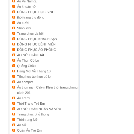
Áo Vẽ Nam 2.
Áo khoác nữ
ĐỒNG PHỤC HỌC SINH
thời trang thu đông
Áo cưới
ShopBabi
Trang phục dạ hội
ĐỒNG PHỤC KHÁCH SẠN
ĐỒNG PHỤC BỆNH VIỆN
ĐỒNG PHỤC ÁO PHÔNG
ÁO NỮ THÂN DÀI
Áo Thun Cổ Lọ
Quảng Châu
Hàng Mới Về Tháng 10
Tông hợp áo thun cổ lọ
Áo complet
Áo thun nam Calvin Klein thời trang phong
cách 201
Áo sơ mi
Thời Trang Trẻ Em
ÁO NỮ THÂN NGẮN VÀ VỪA
Trang phục phổ thông
Thời trang Nữ
Áo Nữ
Quần Áo Trẻ Em