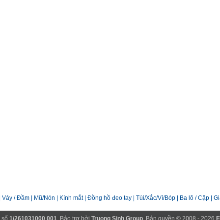
|
Váy / Đầm
|
Mũ/Nón
|
Kính mắt
|
Đồng hồ đeo tay
|
Túi/Xắc/Ví/Bóp
|
Ba lô / Cặp
|
Gi
 số
1/261031000 001
. Bảo trợ bởi
Truong Sinh Group
. Bản quyền © 2008 - 2026
E