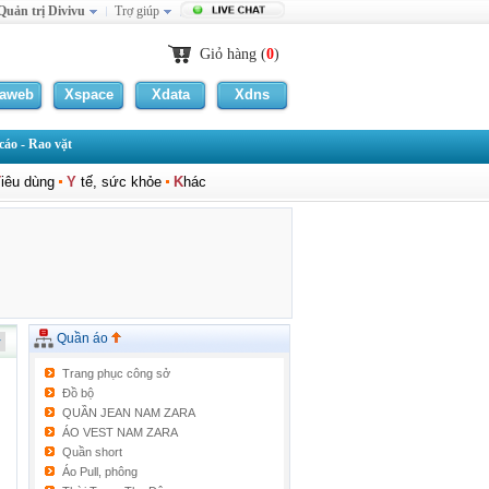
Quản trị Divivu
Trợ giúp
Giỏ hàng (
0
)
laweb
Xspace
Xdata
Xdns
áo - Rao vặt
T
iêu dùng
Y
tế, sức khỏe
K
hác
Quần áo
Trang phục công sở
Đồ bộ
QUẦN JEAN NAM ZARA
ÁO VEST NAM ZARA
Quần short
Áo Pull, phông