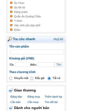
Áo Thun
Sơ Mi nữ
Hàng order
Quần Áo Quảng Châu
T-Shirt
Váy xinh yêu dạo phố
Khác
Tra cứu nhanh
Huỷ bỏ
Tên sản phẩm
Khoảng giá (VNĐ)
Từ:
Đến:
Theo chương trình
Khuyến mãi
Đấu giá
Tất cả
Giao thương
Đăng bán
Đăng mua
Thêm danh bạ
Cần bán
Cần mua
Tìm đối tác
Dành cho người bán