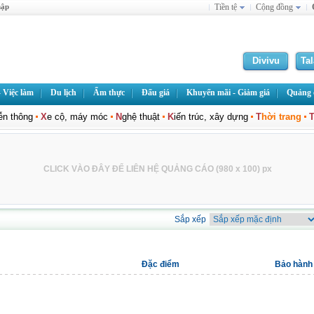
hập
Tiền tệ
Cộng đồng
Divivu
Ta
 Việc làm
Du lịch
Ẩm thực
Đấu giá
Khuyến mãi - Giảm giá
Quảng c
iễn thông
X
e cộ, máy móc
N
ghệ thuật
K
iến trúc, xây dựng
T
hời trang
CLICK VÀO ĐÂY ĐỂ LIÊN HỆ QUẢNG CÁO (980 x 100) px
Sắp xếp
Đặc điểm
Bảo hành