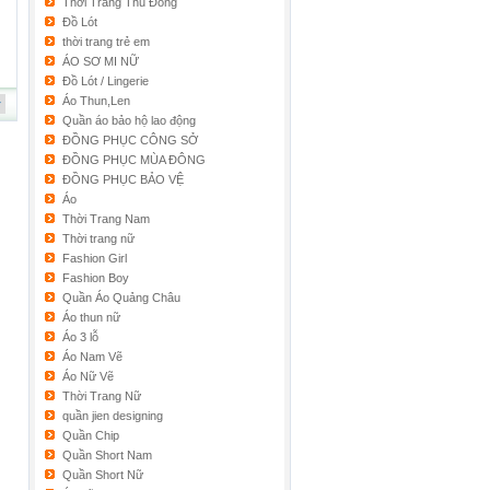
Thời Trang Thu Đông
Đồ Lót
thời trang trẻ em
ÁO SƠ MI NỮ
Đồ Lót / Lingerie
Áo Thun,Len
Quần áo bảo hộ lao động
ĐỒNG PHỤC CÔNG SỞ
ĐỒNG PHỤC MÙA ĐÔNG
ĐỒNG PHỤC BẢO VỆ
Áo
Thời Trang Nam
Thời trang nữ
Fashion Girl
Fashion Boy
Quần Áo Quảng Châu
Áo thun nữ
Áo 3 lỗ
Áo Nam Vẽ
Áo Nữ Vẽ
Thời Trang Nữ
quần jien designing
Quần Chip
Quần Short Nam
Quần Short Nữ