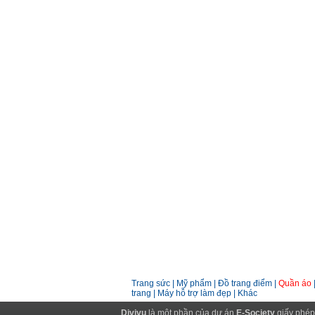
Trang sức
|
Mỹ phẩm
|
Đồ trang điểm
|
Quần áo
trang
|
Máy hỗ trợ làm đẹp
|
Khác
Divivu
là một phần của dự án
E-Society
giấy phép