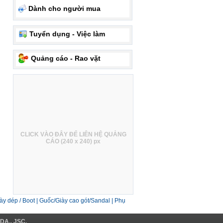
Dành cho người mua
Tuyển dụng - Việc làm
Quảng cáo - Rao vặt
CLICK VÀO ĐÂY ĐỂ LIÊN HỆ QUẢNG
CÁO (240 x 240) px
ày dép / Boot
|
Guốc/Giày cao gót/Sandal
|
Phụ
DA., JSC.