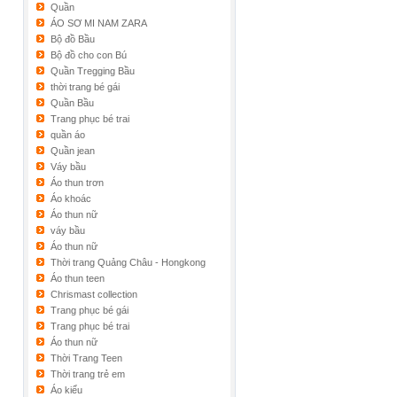
Quần
ÁO SƠ MI NAM ZARA
Bộ đồ Bầu
Bộ đồ cho con Bú
Quần Tregging Bầu
thời trang bé gái
Quần Bầu
Trang phục bé trai
quần áo
Quần jean
Váy bầu
Áo thun trơn
Áo khoác
Áo thun nữ
váy bầu
Áo thun nữ
Thời trang Quảng Châu - Hongkong
Áo thun teen
Chrismast collection
Trang phục bé gái
Trang phục bé trai
Áo thun nữ
Thời Trang Teen
Thời trang trẻ em
Áo kiểu