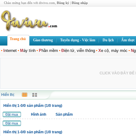
Chào mừng bạn đến với divivu.com,
Đăng ký
|
Đăng nhập
Trang chủ
Giao thương
Tuyển dụng - Việc làm
Du lịch
Ẩm thực
I
nternet
M
áy tính
P
hần mềm
Đ
iện tử, viễn thông
X
e cộ, máy móc
N
g
CLICK VÀO ĐÂY ĐỂ L
Hiển thị:
Hiển thị 1-0/0 sản phẩm (1/0 trang)
Hình ảnh
Sản phẩm
Đặt mua
Đặt mua
Hiển thị 1-0/0 sản phẩm (1/0 trang)