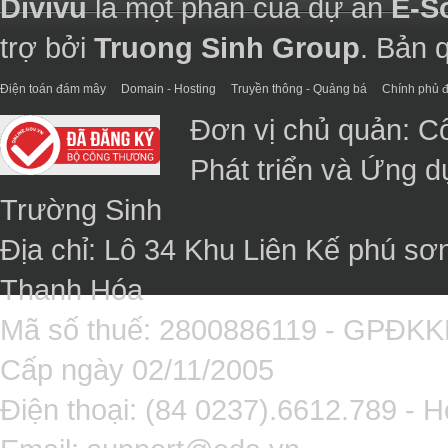
Divivu
là một phần của dự án
E-S
trợ bởi
Truong Sinh Group
. Bản 
Điện toán đám mây
Domain - Hosting
Truyền thông - Quảng bá
Chính phủ đ
Đơn vị chủ quản: C
Phát triển và Ứng 
Trường Sinh
Địa chỉ: Lô 34 Khu Liên Kế phú sơ
Thanh Hóa
Mã số thuế: 2800886119 - GPĐK
Cấp ngày 02/11/2005
Điện thoại: (84 0237).6612.789 - H