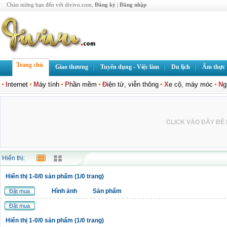
Chào mừng bạn đến với divivu.com,
Đăng ký
|
Đăng nhập
Trang chủ
Giao thương
Tuyển dụng - Việc làm
Du lịch
Ẩm thực
I
nternet
M
áy tính
P
hần mềm
Đ
iện tử, viễn thông
X
e cộ, máy móc
N
g
CLICK VÀO ĐÂY ĐỂ L
Hiển thị:
Hiển thị 1-0/0 sản phẩm (1/0 trang)
Hình ảnh
Sản phẩm
Đặt mua
Đặt mua
Hiển thị 1-0/0 sản phẩm (1/0 trang)