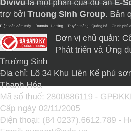
Divivu
là một phần của dự án
E-S
trợ bởi
Truong Sinh Group
. Bản 
Điện toán đám mây
Domain - Hosting
Truyền thông - Quảng bá
Chính phủ đ
Đơn vị chủ quản: C
Phát triển và Ứng 
Trường Sinh
Địa chỉ: Lô 34 Khu Liên Kế phú sơ
Thanh Hóa
Mã số thuế: 2800886119 - GPĐK
Cấp ngày 02/11/2005
Điện thoại: (84 0237).6612.789 - H