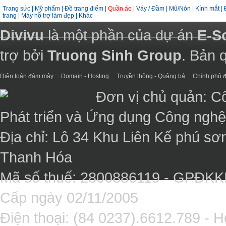
Trang sức
|
Mỹ phẩm
|
Đồ trang điểm
|
Quần áo
|
Váy / Đầm
|
Mũ/Nón
|
Kính mắt
|
trang
|
Máy hỗ trợ làm đẹp
|
Khác
Divivu
là một phần của dự án
E-S
trợ bởi
Truong Sinh Group
. Bản 
Điện toán đám mây
Domain - Hosting
Truyền thông - Quảng bá
Chính phủ đ
Đơn vị chủ quản: C
Phát triển và Ứng dụng Công ngh
Địa chỉ: Lô 34 Khu Liên Kế phú sơ
Thanh Hóa
Mã số thuế: 2800886119 - GPĐK
Cấp ngày 02/11/2005
Điện thoại: (84 0237).6612.789 - H