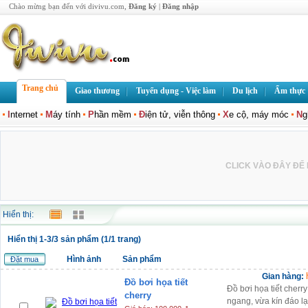
Chào mừng bạn đến với divivu.com,
Đăng ký
|
Đăng nhập
Trang chủ
Giao thương
Tuyển dụng - Việc làm
Du lịch
Ẩm thực
I
nternet
M
áy tính
P
hần mềm
Đ
iện tử, viễn thông
X
e cộ, máy móc
N
g
CLICK VÀO ĐÂY ĐỂ L
Hiển thị:
Hiển thị 1-3/3 sản phẩm (1/1 trang)
Hình ảnh
Sản phẩm
Đặt mua
Gian hàng:
Đồ bơi họa tiết
Đồ bơi họa tiết cher
cherry
ngang, vừa kín đáo lạ