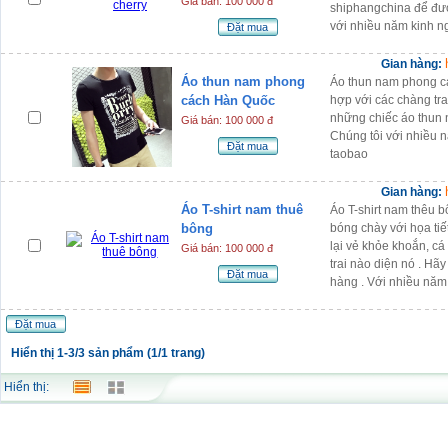
Giá bán: 100 000 đ
shiphangchina để được
với nhiều năm kinh 
Đặt mua
Gian hàng:
Áo thun nam phong
Áo thun nam phong cá
cách Hàn Quốc
hợp với các chàng tra
những chiếc áo thun 
Giá bán: 100 000 đ
Chúng tôi với nhiều 
Đặt mua
taobao
Gian hàng:
Áo T-shirt nam thuê
Áo T-shirt nam thêu 
bông
bóng chày với họa ti
lại vẻ khỏe khoắn, cá
Giá bán: 100 000 đ
trai nào diện nó . Hã
Đặt mua
hàng . Với nhiều năm
Đặt mua
Hiển thị 1-3/3 sản phẩm (1/1 trang)
Hiển thị: