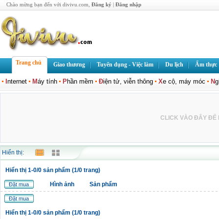
Chào mừng bạn đến với divivu.com,
Đăng ký
|
Đăng nhập
Trang chủ
Giao thương
Tuyển dụng - Việc làm
Du lịch
Ẩm thực
I
nternet
M
áy tính
P
hần mềm
Đ
iện tử, viễn thông
X
e cộ, máy móc
N
g
CLICK VÀO ĐÂY ĐỂ L
Hiển thị:
Hiển thị 1-0/0 sản phẩm (1/0 trang)
Hình ảnh
Sản phẩm
Đặt mua
Đặt mua
Hiển thị 1-0/0 sản phẩm (1/0 trang)