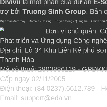
Divivu
là một phần của dự án
E-S
trợ bởi
Truong Sinh Group
. Bản 
Điện toán đám mây
Domain - Hosting
Truyền thông - Quảng bá
Chính phủ đ
Đơn vị chủ quản: C
Phát triển và Ứng dụng Công ngh
Địa chỉ: Lô 34 Khu Liên Kế phú sơ
Thanh Hóa
Mã số thuế: 2800886119 - GPĐK
Cấp ngày 02/11/2005
Điện thoại: (84 0237).6612.789 - H
Email:
support@eda.vn