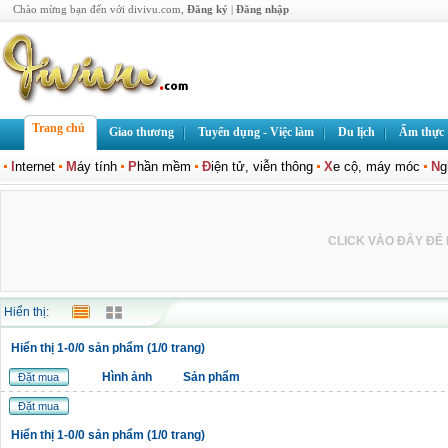
Chào mừng bạn đến với divivu.com,
Đăng ký
|
Đăng nhập
Trang chủ
Giao thương
Tuyển dụng - Việc làm
Du lịch
Ẩm thực
I
nternet
M
áy tính
P
hần mềm
Đ
iện tử, viễn thông
X
e cộ, máy móc
N
g
CLICK VÀO ĐÂY ĐỂ L
Hiển thị:
Hiển thị 1-0/0 sản phẩm (1/0 trang)
Hình ảnh
Sản phẩm
Đặt mua
Đặt mua
Hiển thị 1-0/0 sản phẩm (1/0 trang)