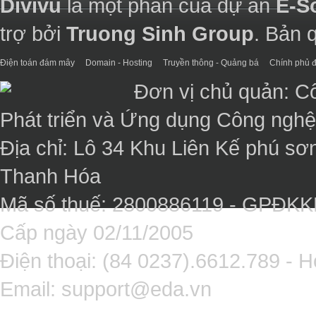
Divivu
là một phần của dự án
E-S
trợ bởi
Truong Sinh Group
. Bản 
Điện toán đám mây
Domain - Hosting
Truyền thông - Quảng bá
Chính phủ đ
Đơn vị chủ quản: C
Phát triển và Ứng dụng Công ngh
Địa chỉ: Lô 34 Khu Liên Kế phú sơ
Thanh Hóa
Mã số thuế: 2800886119 - GPĐK
Cấp ngày 02/11/2005
Điện thoại: (84 0237).6612.789 - H
Email:
support@eda.vn