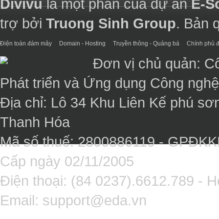
Divivu
là một phần của dự án
E-S
trợ bởi
Truong Sinh Group
. Bản 
Điện toán đám mây
Domain - Hosting
Truyền thông - Quảng bá
Chính phủ đ
Đơn vị chủ quản: C
Phát triển và Ứng dụng Công ngh
Địa chỉ: Lô 34 Khu Liên Kế phú sơ
Thanh Hóa
Mã số thuế: 2800886119 - GPĐK
Cấp ngày 02/11/2005
Điện thoại: (84 0237).6612.789 - H
Email:
support@eda.vn