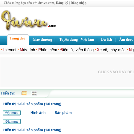
Chào mừng bạn đến với divivu.com,
Đăng ký
|
Đăng nhập
Trang chủ
Giao thương
Tuyển dụng - Việc làm
Du lịch
Ẩm thực
I
nternet
M
áy tính
P
hần mềm
Đ
iện tử, viễn thông
X
e cộ, máy móc
N
g
CLICK VÀO ĐÂY ĐỂ L
Hiển thị:
Hiển thị 1-0/0 sản phẩm (1/0 trang)
Hình ảnh
Sản phẩm
Đặt mua
Đặt mua
Hiển thị 1-0/0 sản phẩm (1/0 trang)