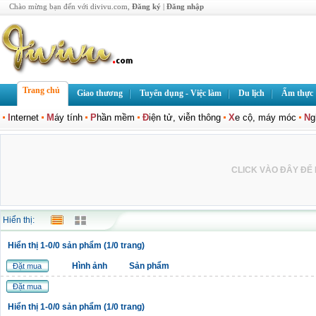
Chào mừng bạn đến với divivu.com,
Đăng ký
|
Đăng nhập
Trang chủ
Giao thương
Tuyển dụng - Việc làm
Du lịch
Ẩm thực
I
nternet
M
áy tính
P
hần mềm
Đ
iện tử, viễn thông
X
e cộ, máy móc
N
g
CLICK VÀO ĐÂY ĐỂ L
Hiển thị:
Hiển thị 1-0/0 sản phẩm (1/0 trang)
Hình ảnh
Sản phẩm
Đặt mua
Đặt mua
Hiển thị 1-0/0 sản phẩm (1/0 trang)