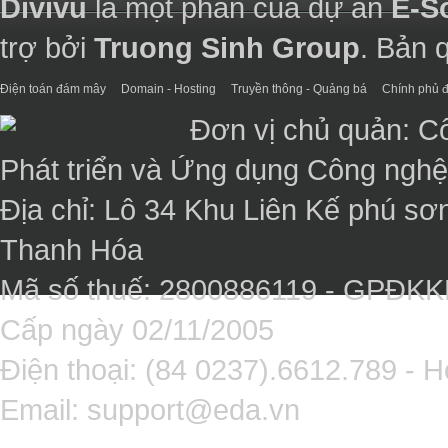
Divivu
là một phần của dự án
E-S
trợ bởi
Truong Sinh Group
. Bản 
Điện toán đám mây
Domain - Hosting
Truyền thông - Quảng bá
Chính phủ đ
Đơn vị chủ quản: C
Phát triển và Ứng dụng Công ngh
Địa chỉ: Lô 34 Khu Liên Kế phú sơ
Thanh Hóa
Mã số thuế: 2800886119 - GPĐK
Cấp ngày 02/11/2005
Điện thoại: (84 0237).6612.789 - H
Email:
support@eda.vn