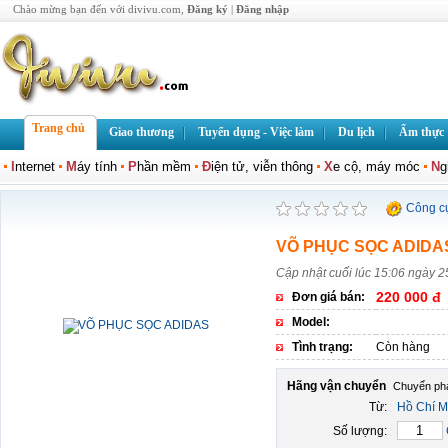
Chào mừng bạn đến với divivu.com,
Đăng ký
|
Đăng nhập
Trang chủ
Giao thương
Tuyển dụng - Việc làm
Du lịch
Ẩm thực
I
nternet
M
áy tính
P
hần mềm
Đ
iện tử, viễn thông
X
e cộ, máy móc
N
g
Công c
VÕ PHỤC SỌC ADIDA
Cập nhật cuối lúc 15:06 ngày 
220 000 đ
Đơn giá bán:
Model:
Tình trạng:
Còn hàng
Hãng vận chuyển
Từ:
Hồ Chí M
Số lượng: