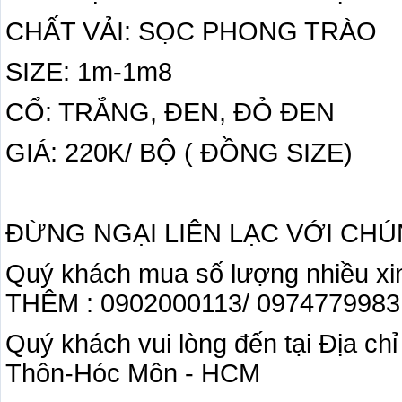
CHẤT VẢI: SỌC PHONG TRÀO
SIZE: 1m-1m8
CỔ: TRẮNG, ĐEN, ĐỎ ĐEN
GIÁ: 220K/ BỘ ( ĐỒNG SIZE)
ĐỪNG NGẠI LIÊN LẠC VỚI CHÚ
Quý khách mua số lượng nhiều xi
THÊM : 0902000113/ 097477998
Quý khách vui lòng đến tại Địa ch
Thôn-Hóc Môn - HCM