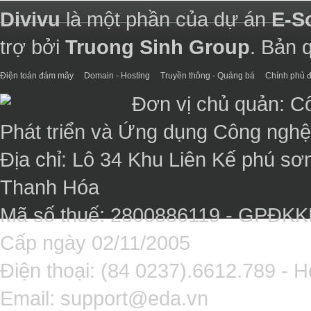
Divivu
là một phần của dự án
E-S
trợ bởi
Truong Sinh Group
. Bản 
Điện toán đám mây
Domain - Hosting
Truyền thông - Quảng bá
Chính phủ đ
Đơn vị chủ quản: C
Phát triển và Ứng dụng Công ngh
Địa chỉ: Lô 34 Khu Liên Kế phú sơ
Thanh Hóa
Mã số thuế: 2800886119 - GPĐK
Cấp ngày 02/11/2005
Điện thoại: (84 0237).6612.789 - H
Email:
support@eda.vn