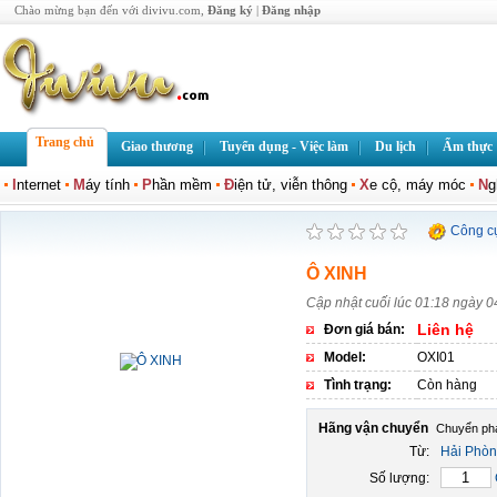
Chào mừng bạn đến với divivu.com,
Đăng ký
|
Đăng nhập
Trang chủ
Giao thương
Tuyển dụng - Việc làm
Du lịch
Ẩm thực
I
nternet
M
áy tính
P
hần mềm
Đ
iện tử, viễn thông
X
e cộ, máy móc
N
g
Công c
Ô XINH
Cập nhật cuối lúc 01:18 ngày 0
Liên hệ
Đơn giá bán:
Model:
OXI01
Tình trạng:
Còn hàng
Hãng vận chuyển
Từ:
Hải Phò
Số lượng: