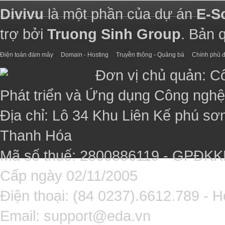
Divivu
là một phần của dự án
E-S
trợ bởi
Truong Sinh Group
. Bản 
Điện toán đám mây
Domain - Hosting
Truyền thông - Quảng bá
Chính phủ đ
Đơn vị chủ quản: C
Phát triển và Ứng dụng Công ngh
Địa chỉ: Lô 34 Khu Liên Kế phú sơ
Thanh Hóa
Mã số thuế: 2800886119 - GPĐK
Cấp ngày 02/11/2005
Điện thoại: (84 0237).6612.789 - H
Email:
support@eda.vn