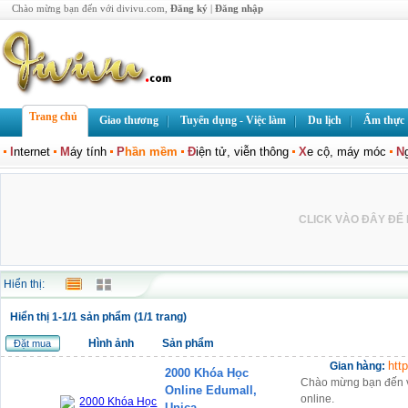
Chào mừng bạn đến với divivu.com,
Đăng ký
|
Đăng nhập
Trang chủ
Giao thương
Tuyển dụng - Việc làm
Du lịch
Ẩm thực
I
nternet
M
áy tính
P
hần mềm
Đ
iện tử, viễn thông
X
e cộ, máy móc
N
CLICK VÀO ĐÂY ĐỂ L
Hiển thị:
Hiển thị 1-1/1 sản phẩm (1/1 trang)
Hình ảnh
Sản phẩm
Đặt mua
htt
Gian hàng:
2000 Khóa Học
Chào mừng bạn đến 
Online Edumall,
online.
Unica...