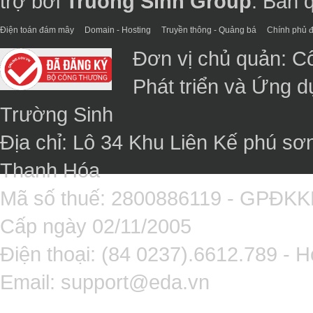
trợ bởi
Truong Sinh Group
. Bản 
Điện toán đám mây
Domain - Hosting
Truyền thông - Quảng bá
Chính phủ đ
Đơn vị chủ quản: C
Phát triển và Ứng 
Trường Sinh
Địa chỉ: Lô 34 Khu Liên Kế phú sơ
Thanh Hóa
Mã số thuế: 2800886119 - GPĐK
Cấp ngày 02/11/2005
Điện thoại: (84 0237).6612.789 - H
Email:
support@eda.vn